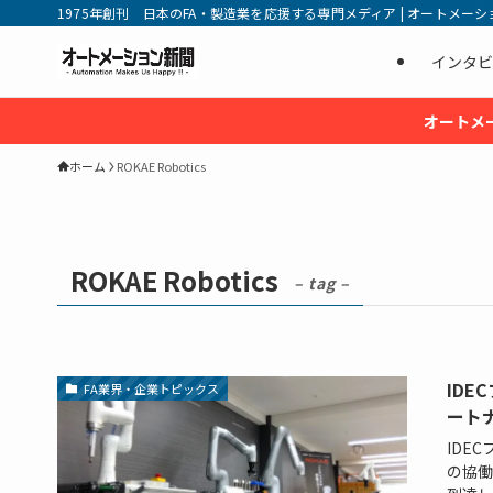
1975年創刊 日本のFA・製造業を応援する専門メディア | オートメーション新
インタビ
オートメ
ホーム
ROKAE Robotics
ROKAE Robotics
– tag –
ID
FA業界・企業トピックス
ート
IDE
の協働