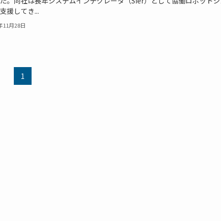
た。同社は長年システムインテグレータ（SIer）として協働ロボットシ
支援してき...
5年11月28日
1