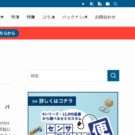
ナ
市況
特集
コラム
バックナンバ
お問合わせ
ちらから
進 パ
ics
0社に