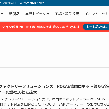
聞WEB／AutomationNews
ュ
新製品
業界トピックス
工場・設備投資
イベント・セミ
ーション新聞PDF電子版は無料でお読みいただけます
お申し込みはこ
ECファクトリーソリューションズ、ROKAE協働ロボット普及促
ナー加盟社10社に拡大
Cファクトリーソリューションズは、中国のロボットメーカーROKAE Robot
ロボット普及を目的とした「ROCKY TEAM パートナー」の加盟社数が1