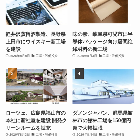
軽井沢蒸留酒製造、長野県
味の素、岐阜県可児市に半
上田市にウイスキー新工場
導体パッケージ向け層間絶
を建設
縁材料の新工場
2026年8月8日
工場・設備投資
2026年8月3日
工場・設備投資
ローツェ、広島県福山市の
ダノンジャパン、群馬県館
本社に新社屋を建設 開発ク
林市の館林工場を150億円
リーンルームを拡充
超で大幅拡張
2026年8月3日
工場・設備投資
2026年8月4日
工場・設備投資