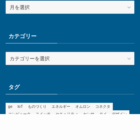
ア
ー
カ
イ
ブ
カテゴリー
カ
テ
ゴ
リ
ー
タグ
ge
IoT
ものづくり
エネルギー
オムロン
コネクタ
コンピュータ
スイッチ
セキュリティ
センサ
タイ
デザイン
デジタル
ドイツ
バリ
ライン
ロボット
三菱電機
中国
企業
制御機器
制御盤
効率化
動向
半導体
安全
展示会
採用
接続
搬送
改善
機械
液晶
温度
無線
物流