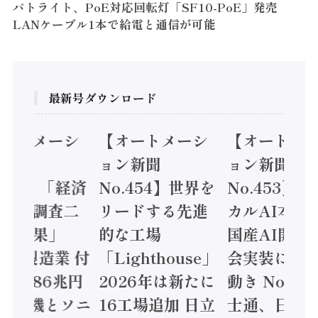
パトライト、PoE対応回転灯「SF10-PoE」発売
LANケーブル1本で給電と通信が可能
最新号ダウンロード
オートメーシ
【オートメーシ
【オートメ
ン新聞
ョン新聞
ョン新聞
.455】「経済
No.454】世界を
No.453】
造実態調査二
リードする先進
カルAI本格
集計結果」
的な工場
国産AI開発
24年製造業 付
「Lighthouse」
会実装に活
値額86兆円
2026年は新たに
動き Noetr
三菱電機とソニ
16工場追加 日立
士通、日立 /