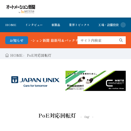
HOME
インタビュー
新製品
業界トピックス
工場・設備投資
イ
！オートメーション新聞 最新号＆バックナンバーを無料で公開中 詳細はこちら
お知らせ
HOME
PoE対応回転灯
PoE対応回転灯
tag