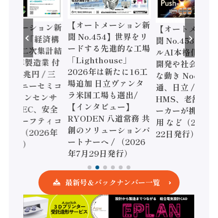
【オートメーション新
ートメーション新
【オートメーシ
聞 No.454】世界をリ
o.455】「経済構
聞 No.453】フ
ードする先進的な工場
態調査二次集計結
ルAI本格化へ 国
「Lighthouse」
024年製造業 付
開発や社会実装
2026年は新たに16工
額86兆円 / 三
な動き Noetra
場追加 日立ヴァンタ
機とソニーセミコ
通、日立 / 兵神
ラ米国工場も選出/
AIビジョンセンサ
HMS、老舗ポン
【インタビュー】
 / IDEC、安全
ーカーが挑むデ
RYODEN 八道常務 共
かすセーフティコ
用 など（2026
創のソリューションパ
ローラ（2026年
22日発行）
ートナーへ / （2026
5日発行）
年7月29日発行）
最新号＆バックナンバー一覧