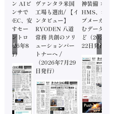
ミコン AIビ
ヴァンタラ米国
神装備 ×
ョンセンサで
工場も選出/ 【イ
HMS、老舗
 / IDEC、安
ンタビュー】
プメーカー
に動かすセー
RYODEN 八道
むデータ活用
ティコントロ
常務 共創のソリ
ど（2026年
（2026年8
ューションパー
22日発行）
日発行）
トナーへ /
（2026年7月29
日発行）