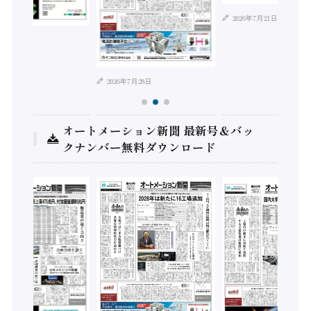
2026年7月21日
年8月4日
2026年7月28日
オートメーション新聞 最新号＆バッ
クナンバー無料ダウンロード