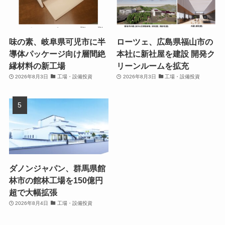
味の素、岐阜県可児市に半
ローツェ、広島県福山市の
導体パッケージ向け層間絶
本社に新社屋を建設 開発ク
縁材料の新工場
リーンルームを拡充
2026年8月3日
工場・設備投資
2026年8月3日
工場・設備投資
ダノンジャパン、群馬県館
林市の館林工場を150億円
超で大幅拡張
2026年8月4日
工場・設備投資