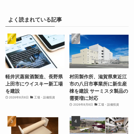
よく読まれている記事
軽井沢蒸留酒製造、長野県
村田製作所、滋賀県東近江
上田市にウイスキー新工場
市の八日市事業所に新生産
を建設
棟を建設 サーミスタ製品の
需要増に対応
2026年8月8日
工場・設備投資
2026年8月8日
工場・設備投資