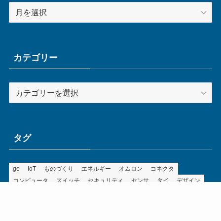
ア
ー
カ
イ
ブ
カテゴリー
カ
テ
ゴ
リ
ー
タグ
ge
IoT
ものづくり
エネルギー
オムロン
コネクタ
コンピュータ
スイッチ
セキュリティ
センサ
タイ
デザイン
デジタル
ドイツ
バリ
ライン
ロボット
三菱電機
中国
企業
制御機器
制御盤
効率化
動向
半導体
安全
展示会
採用
接続
搬送
改善
機械
液晶
温度
無線
物流