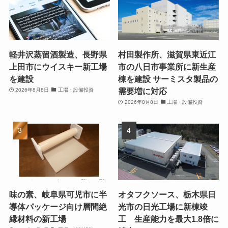
軽井沢蒸留酒製造、長野県
村田製作所、滋賀県東近江
上田市にウイスキー新工場
市の八日市事業所に新生産
を建設
棟を建設 サーミスタ製品の
需要増に対応
2026年8月8日
工場・設備投資
2026年8月8日
工場・設備投資
味の素、岐阜県可児市に半
オタフクソース、栃木県日
導体パッケージ向け層間絶
光市の日光工場に新棟竣
縁材料の新工場
工 生産能力を最大1.8倍に