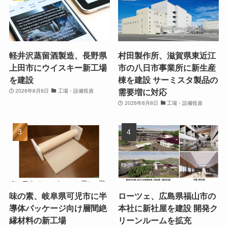
軽井沢蒸留酒製造、長野県
村田製作所、滋賀県東近江
上田市にウイスキー新工場
市の八日市事業所に新生産
を建設
棟を建設 サーミスタ製品の
需要増に対応
2026年8月8日
工場・設備投資
2026年8月8日
工場・設備投資
味の素、岐阜県可児市に半
ローツェ、広島県福山市の
導体パッケージ向け層間絶
本社に新社屋を建設 開発ク
縁材料の新工場
リーンルームを拡充