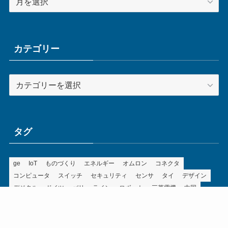
ー
カ
イ
ブ
カテゴリー
カ
テ
ゴ
リ
ー
タグ
ge
IoT
ものづくり
エネルギー
オムロン
コネクタ
コンピュータ
スイッチ
セキュリティ
センサ
タイ
デザイン
デジタル
ドイツ
バリ
ライン
ロボット
三菱電機
中国
企業
制御機器
制御盤
効率化
動向
半導体
安全
展示会
採用
接続
搬送
改善
機械
液晶
温度
無線
物流
経済産業省
自動車
製造業
見える化
輸出
通信
部品