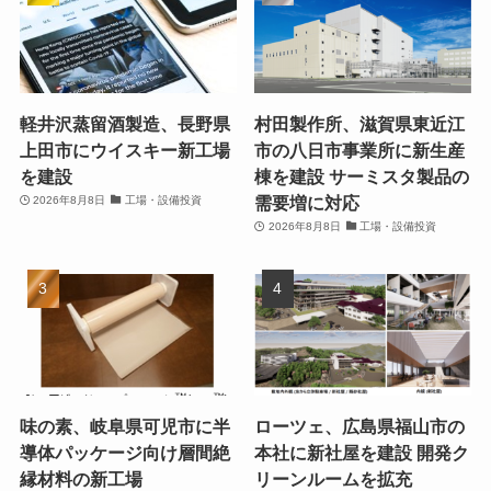
軽井沢蒸留酒製造、長野県
村田製作所、滋賀県東近江
上田市にウイスキー新工場
市の八日市事業所に新生産
を建設
棟を建設 サーミスタ製品の
需要増に対応
2026年8月8日
工場・設備投資
2026年8月8日
工場・設備投資
味の素、岐阜県可児市に半
ローツェ、広島県福山市の
導体パッケージ向け層間絶
本社に新社屋を建設 開発ク
縁材料の新工場
リーンルームを拡充