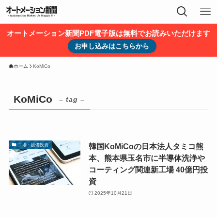
オートメーション新聞PDF電子版は無料でお読みいただけます
お申し込みはこちらから
ホーム
KoMiCo
KoMiCo
– tag –
韓国KoMiCoの日本法人タミコ熊
工場・設備投資
本、熊本県玉名市に半導体洗浄や
コーティング関連新工場 40億円投
資
2025年10月21日