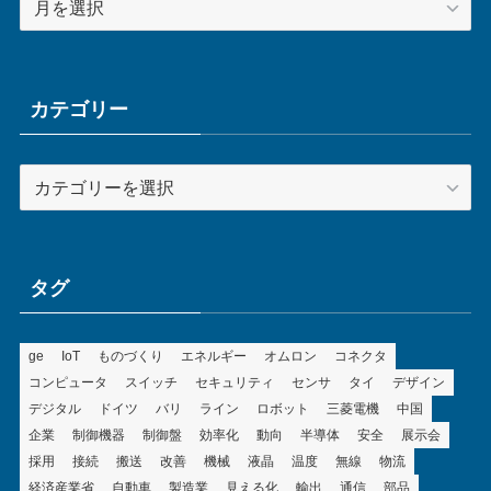
ー
カ
イ
ブ
カテゴリー
カ
テ
ゴ
リ
ー
タグ
ge
IoT
ものづくり
エネルギー
オムロン
コネクタ
コンピュータ
スイッチ
セキュリティ
センサ
タイ
デザイン
デジタル
ドイツ
バリ
ライン
ロボット
三菱電機
中国
企業
制御機器
制御盤
効率化
動向
半導体
安全
展示会
採用
接続
搬送
改善
機械
液晶
温度
無線
物流
経済産業省
自動車
製造業
見える化
輸出
通信
部品