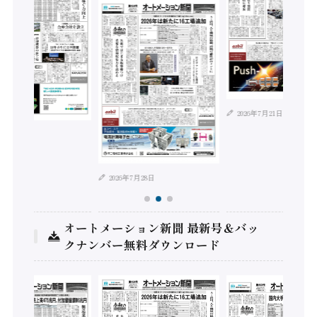
2026年7月21日
年8月4日
2026年7月28日
オートメーション新聞 最新号＆バッ
クナンバー無料ダウンロード