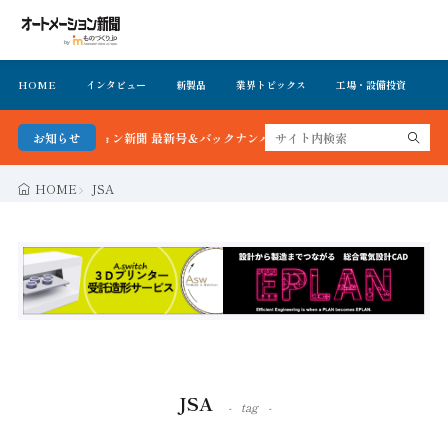
HOME
インタビュー
新製品
業界トピックス
工場・設備投資
イ
ートメーション新聞 最新号＆バックナンバーを無料で公開中 詳細はこちら
お知らせ
HOME
JSA
JSA
tag