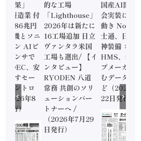
集計結果」
的な工場
国産AI開発
24年製造業 付
「Lighthouse」
会実装に活
値額86兆円
2026年は新たに
動き Noetr
三菱電機とソニ
16工場追加 日立
士通、日立 /
ミコン AIビ
ヴァンタラ米国
神装備 ×
ョンセンサで
工場も選出/ 【イ
HMS、老舗
 / IDEC、安
ンタビュー】
プメーカー
に動かすセー
RYODEN 八道
むデータ活用
ティコントロ
常務 共創のソリ
ど（2026年
（2026年8
ューションパー
22日発行）
日発行）
トナーへ /
（2026年7月29
日発行）