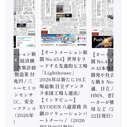
【オートメーション新
ートメーション新
【オートメーシ
聞 No.454】世界をリ
o.455】「経済構
聞 No.453】フ
ードする先進的な工場
態調査二次集計結
ルAI本格化へ 国
「Lighthouse」
024年製造業 付
開発や社会実装
2026年は新たに16工
額86兆円 / 三
な動き Noetra
場追加 日立ヴァンタ
機とソニーセミコ
通、日立 / 兵神
ラ米国工場も選出/
AIビジョンセンサ
HMS、老舗ポン
【インタビュー】
 / IDEC、安全
ーカーが挑むデ
RYODEN 八道常務 共
かすセーフティコ
用 など（2026
創のソリューションパ
ローラ（2026年
22日発行）
ートナーへ / （2026
5日発行）