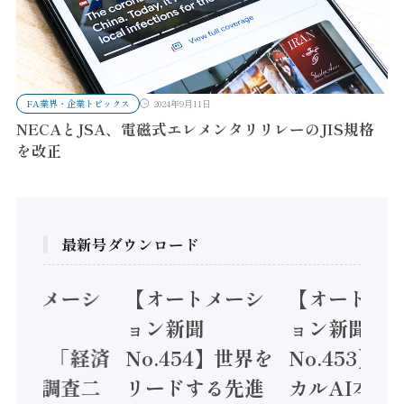
FA業界・企業トピックス
2024年9月11日
NECAとJSA、電磁式エレメンタリリレーのJIS規格
を改正
最新号ダウンロード
オートメーシ
【オートメーシ
【オートメ
ン新聞
ョン新聞
ョン新聞
.455】「経済
No.454】世界を
No.453】
造実態調査二
リードする先進
カルAI本格