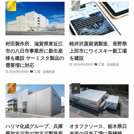
村田製作所、滋賀県東近江
軽井沢蒸留酒製造、長野県
市の八日市事業所に新生産
上田市にウイスキー新工場
棟を建設 サーミスタ製品の
を建設
需要増に対応
2026年8月8日
工場・設備投資
2026年8月8日
工場・設備投資
ハリマ化成グループ、兵庫
オタフクソース、栃木県日
県加古川市の加古川製造所
光市の日光工場に新棟竣