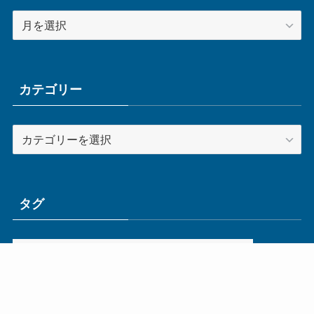
ア
ー
カ
イ
ブ
カテゴリー
カ
テ
ゴ
リ
ー
タグ
ge
IoT
ものづくり
エネルギー
オムロン
コネクタ
コンピュータ
スイッチ
セキュリティ
センサ
タイ
デザイン
デジタル
ドイツ
バリ
ライン
ロボット
三菱電機
中国
企業
制御機器
制御盤
効率化
動向
半導体
安全
展示会