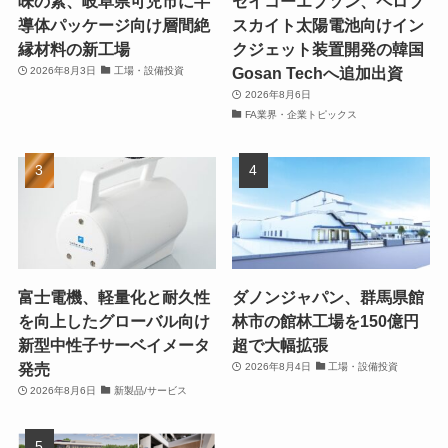
味の素、岐阜県可児市に半
セイコーエプソン、ペロブ
導体パッケージ向け層間絶
スカイト太陽電池向けイン
縁材料の新工場
クジェット装置開発の韓国
Gosan Techへ追加出資
2026年8月3日
工場・設備投資
2026年8月6日
FA業界・企業トピックス
富士電機、軽量化と耐久性
ダノンジャパン、群馬県館
を向上したグローバル向け
林市の館林工場を150億円
新型中性子サーベイメータ
超で大幅拡張
発売
2026年8月4日
工場・設備投資
2026年8月6日
新製品/サービス