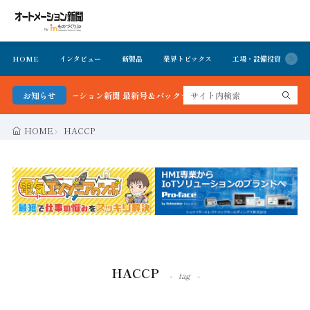
HOME
インタビュー
新製品
業界トピックス
工場・設備投資
イ
る！オートメーション新聞 最新号＆バックナンバーを無料で公開中 詳細はこちら
お知らせ
HOME
HACCP
HACCP
tag