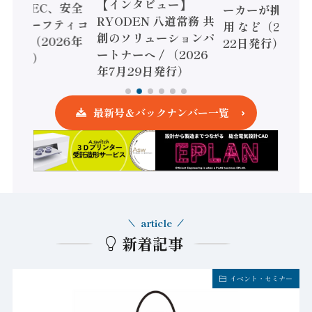
【インタビュー】
 / IDEC、安全
ーカーが挑むデ
RYODEN 八道常務 共
かすセーフティコ
用 など（2026
創のソリューションパ
ローラ（2026年
22日発行）
ートナーへ / （2026
5日発行）
年7月29日発行）
最新号＆バックナンバー一覧
article
新着記事
イベント・セミナー