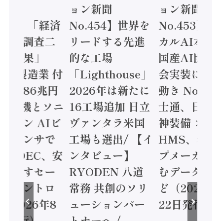
ン新聞
ョン新聞
ョン新聞
.455】「経済
No.454】世界を
No.453】
造実態調査二
リードする先進
カルAI本格
集計結果」
的な工場
国産AI開発
24年製造業 付
「Lighthouse」
会実装に活
値額86兆円
2026年は新たに
動き Noetr
三菱電機とソニ
16工場追加 日立
士通、日立 /
ミコン AIビ
ヴァンタラ米国
神装備 ×
ョンセンサで
工場も選出/ 【イ
HMS、老舗
 / IDEC、安
ンタビュー】
プメーカー
に動かすセー
RYODEN 八道
むデータ活用
ティコントロ
常務 共創のソリ
ど（2026年
（2026年8
ューションパー
22日発行）
日発行）
トナーへ /