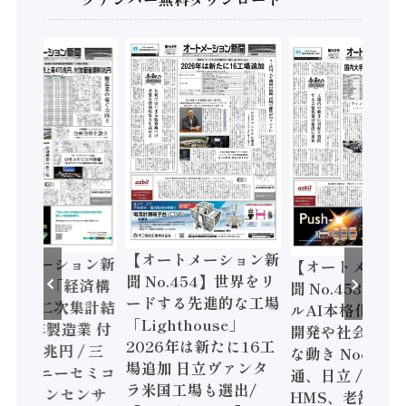
【オートメーション新
ートメーション新
【オートメーシ
聞 No.454】世界をリ
o.455】「経済構
聞 No.453】フ
ードする先進的な工場
態調査二次集計結
ルAI本格化へ 国
「Lighthouse」
024年製造業 付
開発や社会実装
2026年は新たに16工
額86兆円 / 三
な動き Noetra
場追加 日立ヴァンタ
機とソニーセミコ
通、日立 / 兵神
ラ米国工場も選出/
AIビジョンセンサ
HMS、老舗ポン