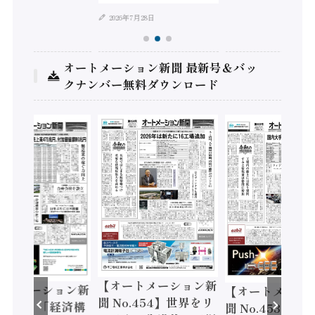
2026年7月28日
オートメーション新聞 最新号＆バッ
クナンバー無料ダウンロード
【オートメーション新
ートメーション新
【オートメーシ
聞 No.454】世界をリ
o.455】「経済構
聞 No.453】フ