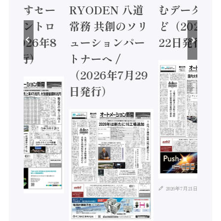
に動かすセー
RYODEN 八道
むデータ活用
ティコントロ
常務 共創のソリ
ど（2026年
（2026年8
ューションパー
22日発行）
日発行）
トナーへ /
（2026年7月29
日発行）
2026年7月21日
年8月4日