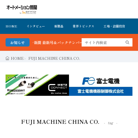
HOME
インタビュー
新製品
業界トピックス
工場・設備投資
イ
ートメーション新聞 最新号＆バックナンバーを無料で公開中 詳細はこちら
お知らせ
HOME
FUJI MACHINE CHINA CO.
FUJI MACHINE CHINA CO.
tag