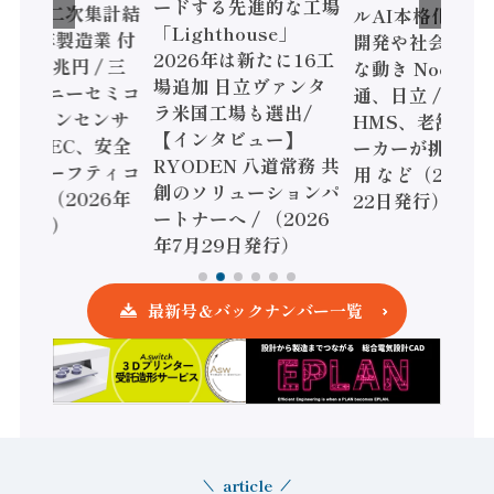
ードする先進的な工場
態調査二次集計結
ルAI本格化へ 国
「Lighthouse」
024年製造業 付
開発や社会実装
2026年は新たに16工
額86兆円 / 三
な動き Noetra
場追加 日立ヴァンタ
機とソニーセミコ
通、日立 / 兵神
ラ米国工場も選出/
AIビジョンセンサ
HMS、老舗ポン
【インタビュー】
 / IDEC、安全
ーカーが挑むデ
RYODEN 八道常務 共
かすセーフティコ
用 など（2026
創のソリューションパ
ローラ（2026年
22日発行）
ートナーへ / （2026
5日発行）
年7月29日発行）
最新号＆バックナンバー一覧
article