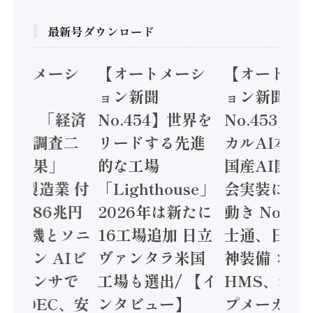
最新号ダウンロード
オートメーシ
【オートメーシ
【オートメ
ン新聞
ョン新聞
ョン新聞
.455】「経済
No.454】世界を
No.453】
造実態調査二
リードする先進
カルAI本格
集計結果」
的な工場
国産AI開発
24年製造業 付
「Lighthouse」
会実装に活
値額86兆円
2026年は新たに
動き Noetr
三菱電機とソニ
16工場追加 日立
士通、日立 /
ミコン AIビ
ヴァンタラ米国
神装備 ×
ョンセンサで
工場も選出/ 【イ
HMS、老舗
 / IDEC、安
ンタビュー】
プメーカー