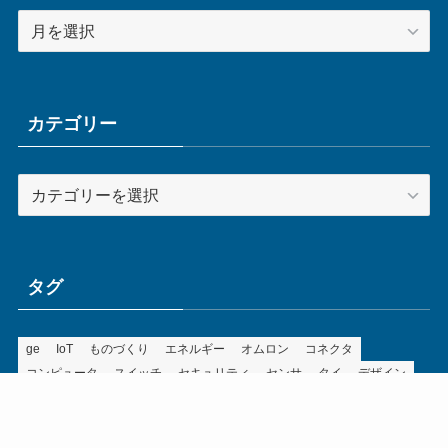
ア
ー
カ
イ
ブ
カテゴリー
カ
テ
ゴ
リ
ー
タグ
ge
IoT
ものづくり
エネルギー
オムロン
コネクタ
コンピュータ
スイッチ
セキュリティ
センサ
タイ
デザイン
デジタル
ドイツ
バリ
ライン
ロボット
三菱電機
中国
企業
制御機器
制御盤
効率化
動向
半導体
安全
展示会
採用
接続
搬送
改善
機械
液晶
温度
無線
物流