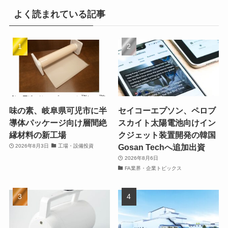
よく読まれている記事
味の素、岐阜県可児市に半
セイコーエプソン、ペロブ
導体パッケージ向け層間絶
スカイト太陽電池向けイン
縁材料の新工場
クジェット装置開発の韓国
Gosan Techへ追加出資
2026年8月3日
工場・設備投資
2026年8月6日
FA業界・企業トピックス