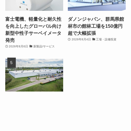
富士電機、軽量化と耐久性
ダノンジャパン、群馬県館
を向上したグローバル向け
林市の館林工場を150億円
新型中性子サーベイメータ
超で大幅拡張
発売
2026年8月4日
工場・設備投資
2026年8月6日
新製品/サービス
三菱電機、米国オハイオ州
メイスンにデータセンター
向け冷却機器の新工場を設
立
2026年8月5日
工場・設備投資