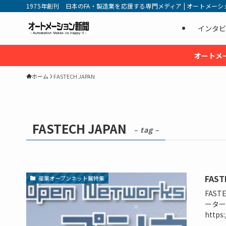
1975年創刊 日本のFA・製造業を応援する専門メディア | オートメーション新
インタビ
オートメ
ホーム
FASTECH JAPAN
FASTECH JAPAN
– tag –
FAS
産業オープンネット展特集
FAST
ーター
https: