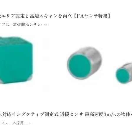
3次元エリア設定と高速スキャンを両立【FAセンサ特集】
タイプは、3D測域センサと……
-Link対応インダクティブ測定式 近接センサ 最高速度3m/sの
ンターフェース採用……