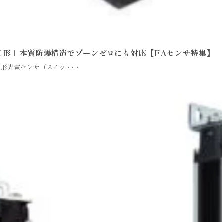
-EX 形」本質防爆構造でゾーンゼロにも対応【FAセンサ特集】
蔵小形光電センサ（スイッ……