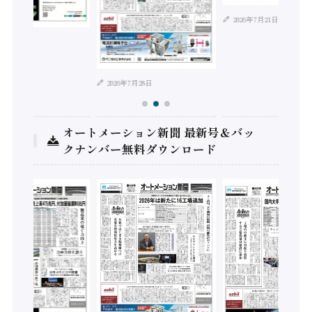
2026年7月21日
年8月4日
2026年7月28日
オートメーション新聞 最新号＆バッ
クナンバー無料ダウンロード