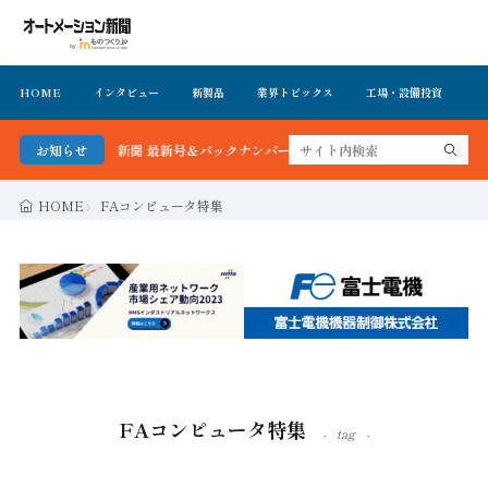
HOME
インタビュー
新製品
業界トピックス
工場・設備投資
イ
トメーション新聞 最新号＆バックナンバーを無料で公開中 詳細はこちら
お知らせ
HOME
FAコンピュータ特集
FAコンピュータ特集
tag