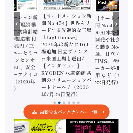
【オートメーション新
ートメーション新
【オートメーシ
聞 No.454】世界をリ
o.455】「経済構
聞 No.453】フ
ードする先進的な工場
態調査二次集計結
ルAI本格化へ 国
「Lighthouse」
024年製造業 付
開発や社会実装
2026年は新たに16工
額86兆円 / 三
な動き Noetra
場追加 日立ヴァンタ
機とソニーセミコ
通、日立 / 兵神
ラ米国工場も選出/
AIビジョンセンサ
HMS、老舗ポン
【インタビュー】
 / IDEC、安全
ーカーが挑むデ
RYODEN 八道常務 共
かすセーフティコ
用 など（2026
創のソリューションパ
ローラ（2026年
22日発行）
ートナーへ / （2026
5日発行）
年7月29日発行）
最新号＆バックナンバー一覧