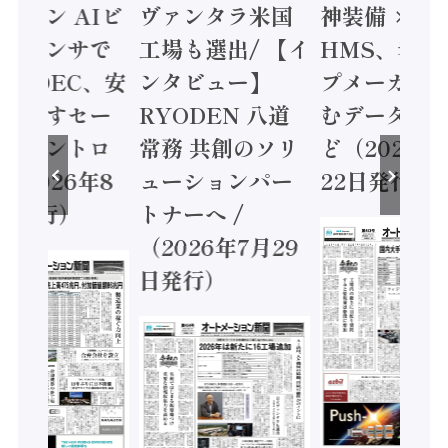
ミコン AIビ
ヴァンタラ米国
神装備 ×
ョンセンサで
工場も選出/ 【イ
HMS、老舗
 / IDEC、安
ンタビュー】
プメーカー
に動かすセー
RYODEN 八道
むデータ活用
ティコントロ
常務 共創のソリ
ど（2026年
（2026年8
ューションパー
22日発行）
日発行）
トナーへ /
（2026年7月29
日発行）