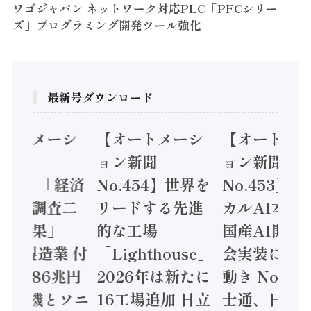
ワゴジャパン ネットワーク対応PLC「PFCシリー
ズ」プログラミング開発ツール強化
最新号ダウンロード
オートメーシ
【オートメーシ
【オートメ
ン新聞
ョン新聞
ョン新聞
.455】「経済
No.454】世界を
No.453】
造実態調査二
リードする先進
カルAI本格
集計結果」
的な工場
国産AI開発
24年製造業 付
「Lighthouse」
会実装に活
値額86兆円
2026年は新たに
動き Noetr
三菱電機とソニ
16工場追加 日立
士通、日立 /