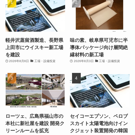
軽井沢蒸留酒製造、長野県
味の素、岐阜県可児市に半
上田市にウイスキー新工場
導体パッケージ向け層間絶
を建設
縁材料の新工場
2026年8月8日
工場・設備投資
2026年8月3日
工場・設備投資
ローツェ、広島県福山市の
セイコーエプソン、ペロブ
本社に新社屋を建設 開発ク
スカイト太陽電池向けイン
リーンルームを拡充
クジェット装置開発の韓国