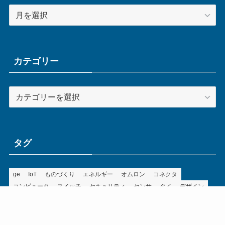
ア
ー
カ
イ
ブ
カテゴリー
カ
テ
ゴ
リ
ー
タグ
ge
IoT
ものづくり
エネルギー
オムロン
コネクタ
コンピュータ
スイッチ
セキュリティ
センサ
タイ
デザイン
デジタル
ドイツ
バリ
ライン
ロボット
三菱電機
中国
企業
制御機器
制御盤
効率化
動向
半導体
安全
展示会
採用
接続
搬送
改善
機械
液晶
温度
無線
物流