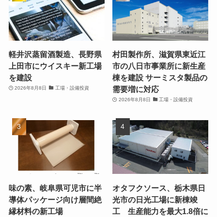
軽井沢蒸留酒製造、長野県
村田製作所、滋賀県東近江
上田市にウイスキー新工場
市の八日市事業所に新生産
を建設
棟を建設 サーミスタ製品の
需要増に対応
2026年8月8日
工場・設備投資
2026年8月8日
工場・設備投資
味の素、岐阜県可児市に半
オタフクソース、栃木県日
導体パッケージ向け層間絶
光市の日光工場に新棟竣
縁材料の新工場
工 生産能力を最大1.8倍に