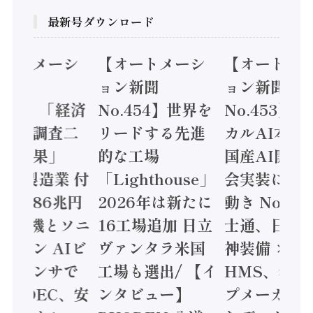
最新号ダウンロード
オートメーシ
【オートメーシ
【オートメ
ン新聞
ョン新聞
ョン新聞
.455】「経済
No.454】世界を
No.453】
造実態調査二
リードする先進
カルAI本格
集計結果」
的な工場
国産AI開発
24年製造業 付
「Lighthouse」
会実装に活
値額86兆円
2026年は新たに
動き Noetr
三菱電機とソニ
16工場追加 日立
士通、日立 /
ミコン AIビ
ヴァンタラ米国
神装備 ×
ョンセンサで
工場も選出/ 【イ
HMS、老舗
 / IDEC、安
ンタビュー】
プメーカー