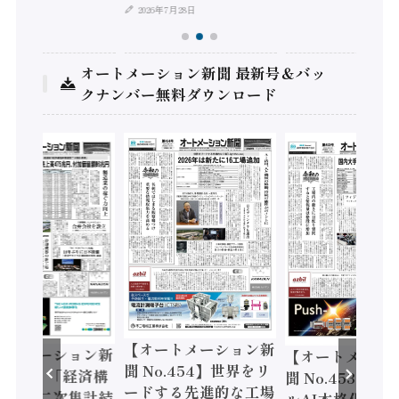
2026年7月28日
オートメーション新聞 最新号＆バッ
クナンバー無料ダウンロード
【オートメーション新
ートメーション新
【オートメーシ
聞 No.454】世界をリ
o.455】「経済構
聞 No.453】フ
ードする先進的な工場
態調査二次集計結