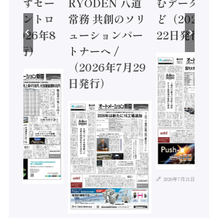
に動かすセー
RYODEN 八道
むデータ活用
ティコントロ
常務 共創のソリ
ど（2026年
（2026年8
ューションパー
22日発行）
日発行）
トナーへ /
（2026年7月29
日発行）
2026年7月21日
年8月4日