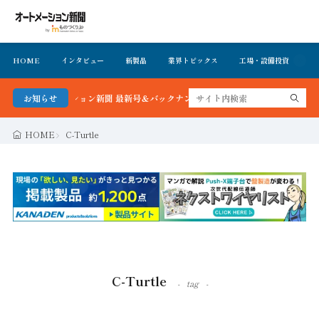
HOME
インタビュー
新製品
業界トピックス
工場・設備投資
イ
！オートメーション新聞 最新号＆バックナンバーを無料で公開中 詳細はこちら
お知らせ
HOME
C-Turtle
C-Turtle
tag