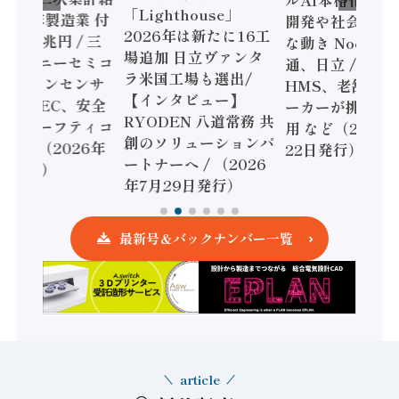
ルAI本格化へ 国
「Lighthouse」
024年製造業 付
開発や社会実装
2026年は新たに16工
額86兆円 / 三
な動き Noetra
場追加 日立ヴァンタ
機とソニーセミコ
通、日立 / 兵神
ラ米国工場も選出/
AIビジョンセンサ
HMS、老舗ポン
【インタビュー】
 / IDEC、安全
ーカーが挑むデ
RYODEN 八道常務 共
かすセーフティコ
用 など（2026
創のソリューションパ
ローラ（2026年
22日発行）
ートナーへ / （2026
5日発行）
年7月29日発行）
最新号＆バックナンバー一覧
article