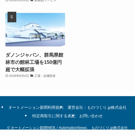
2026年8月6日
新製品/サービス
ダノンジャパン、群馬県館
林市の館林工場を150億円
超で大幅拡張
2026年8月4日
工場・設備投資
オートメーション新聞利用規約
運営会社：ものづくり.jp株式会社
特定商取引に関する表記
お問い合わせ
©
オートメーション新聞WEB／AutomationNews. ものづくり.jp株式会社