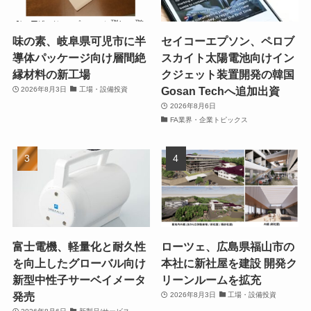
味の素、岐阜県可児市に半
セイコーエプソン、ペロブ
導体パッケージ向け層間絶
スカイト太陽電池向けイン
縁材料の新工場
クジェット装置開発の韓国
Gosan Techへ追加出資
2026年8月3日
工場・設備投資
2026年8月6日
FA業界・企業トピックス
富士電機、軽量化と耐久性
ローツェ、広島県福山市の
を向上したグローバル向け
本社に新社屋を建設 開発ク
新型中性子サーベイメータ
リーンルームを拡充
発売
2026年8月3日
工場・設備投資