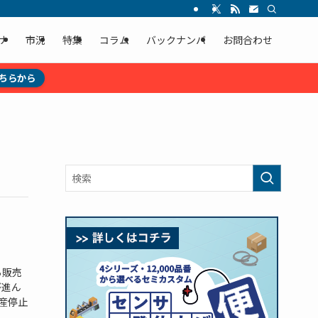
ナ
市況
特集
コラム
バックナンバ
お問合わせ
ちらから
ら販売
が進ん
産停止