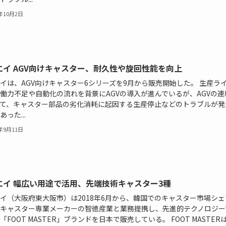
9年10月2日
エイ AGV向けキャスター、耐久性や旋回性能を向上
イは、AGV向けキャスター6シリーズを9月から販売開始した。 生産ラ
働力不足や自動化の流れを背景にAGVの導入が進んでいるが、AGVの連
て、キャスター部品の劣化消耗に起因する生産停止などのトラブルが発
った...
9年9月11日
エイ 幅広い用途で活用、先端技術キャスター3種
イ（大阪府東大阪市）は2018年6月から、韓国でのキャスター市場シェ
キャスター専業メーカーの智徳産業と業務提携し、先進的テクノロジー
「FOOT MASTER」ブランドを日本で販売している。 FOOT MASTER