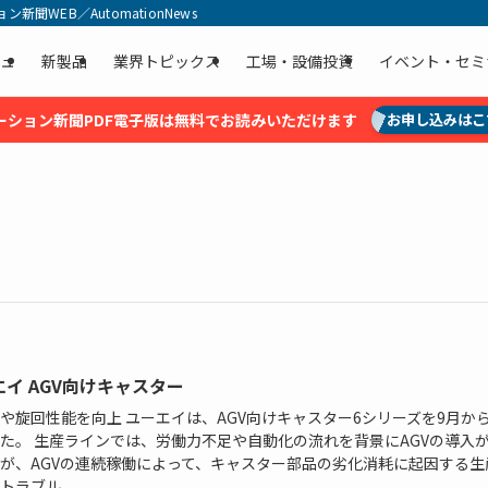
聞WEB／AutomationNews
ュ
新製品
業界トピックス
工場・設備投資
イベント・セミ
ーション新聞PDF電子版は無料でお読みいただけます
お申し込みはこ
イ AGV向けキャスター
や旋回性能を向上 ユーエイは、AGV向けキャスター6シリーズを9月か
た。 生産ラインでは、労働力不足や自動化の流れを背景にAGVの導入
が、AGVの連続稼働によって、キャスター部品の劣化消耗に起因する生
トラブル...