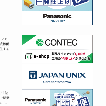
インで
続稼働
生する
ア1位
で開発
は、レ