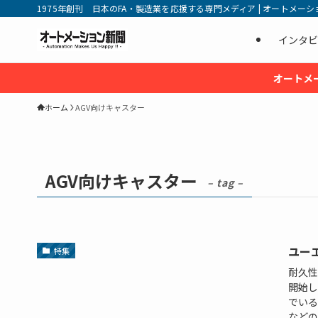
1975年創刊 日本のFA・製造業を応援する専門メディア | オートメーション新
インタビ
オートメ
ホーム
AGV向けキャスター
AGV向けキャスター
– tag –
ユーエ
特集
耐久性
開始し
でいる
などの