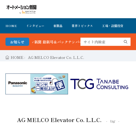
HOME
インタビュー
新製品
業界トピックス
工場・設備投資
イ
ートメーション新聞 最新号＆バックナンバーを無料で公開中 詳細はこちら
お知らせ
HOME
AG MELCO Elevator Co. L.L.C.
AG MELCO Elevator Co. L.L.C.
tag