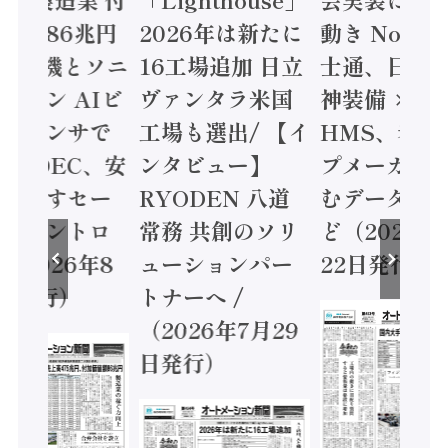
値額86兆円
2026年は新たに
動き Noetr
三菱電機とソニ
16工場追加 日立
士通、日立 /
ミコン AIビ
ヴァンタラ米国
神装備 ×
ョンセンサで
工場も選出/ 【イ
HMS、老舗
 / IDEC、安
ンタビュー】
プメーカー
に動かすセー
RYODEN 八道
むデータ活用
ティコントロ
常務 共創のソリ
ど（2026年
（2026年8
ューションパー
22日発行）
日発行）
トナーへ /
（2026年7月29
日発行）