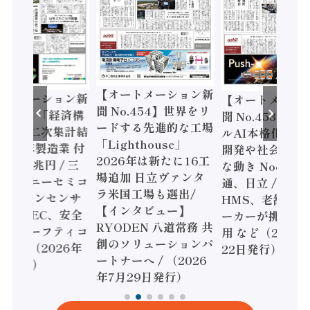
【オートメーション新
ートメーション新
【オートメーシ
聞 No.454】世界をリ
o.455】「経済構
聞 No.453】フ
ードする先進的な工場
態調査二次集計結
ルAI本格化へ 国
「Lighthouse」
024年製造業 付
開発や社会実装
2026年は新たに16工
額86兆円 / 三
な動き Noetra
場追加 日立ヴァンタ
機とソニーセミコ
通、日立 / 兵神
ラ米国工場も選出/
AIビジョンセンサ
HMS、老舗ポン
【インタビュー】
 / IDEC、安全
ーカーが挑むデ
RYODEN 八道常務 共
かすセーフティコ
用 など（2026
創のソリューションパ
ローラ（2026年
22日発行）
ートナーへ / （2026
5日発行）
年7月29日発行）