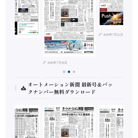
2026年7月21日
年8月4日
2026年7月28日
オートメーション新聞 最新号＆バッ
クナンバー無料ダウンロード