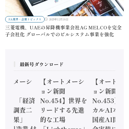
FA業界・企業トピックス
2025年12月18日
三菱電機、UAEの昇降機事業会社AG MELCOを完全
子会社化 グローバルでのビルシステム事業を強化
最新号ダウンロード
オートメーシ
【オートメーシ
【オートメ
ン新聞
ョン新聞
ョン新聞
.455】「経済
No.454】世界を
No.453】
造実態調査二
リードする先進
カルAI本格
集計結果」
的な工場
国産AI開発
24年製造業 付
「Lighthouse」
会実装に活