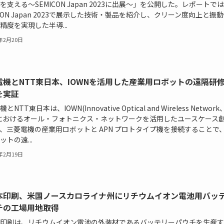
を支える～SEMICON Japan 2023に出展～」を公開した。レポートでは
ICON Japan 2023で展示した技術・製品を紹介し、クリーン度向上と振
精度を実現した半導...
4年2月20日
電機とNTT東日本、IOWNを活用した産業用ロボットの遠隔研
を実証
とNTT東日本は、IOWN(Innovative Optical and Wireless Networ
におけるオール・フォトニクス・ネットワークを活用したユースケース
、三菱電機の産業用ロボットと APN プロトタイプ機を接続することで
ットの遠...
4年2月19日
本印刷、米国ノースカロライナ州にリチウムイオン電池用バッ
チの工場用地取得
印刷は、リチウムイオン電池の外装材であるバッテリーパウチを生産す