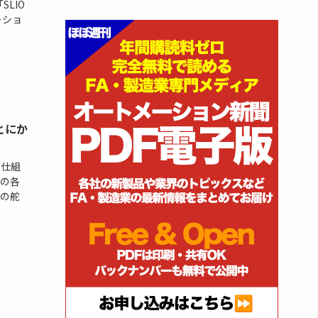
LIO
ーショ
とにか
く仕組
の各
の舵