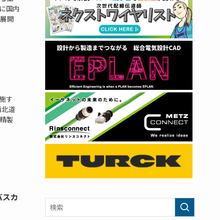
に国内
展開
施す
清北道
精製
応バスカ