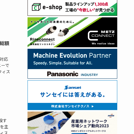
総額
対応
ニーで
のウィス
建設す
を主
ィス