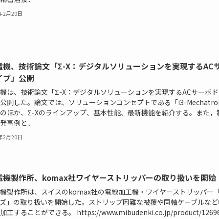
4年2月20日
電機、技術論文「Σ-X：デジタルソリューションを実現するAC
イブ」公開
機は、技術論文「Σ-X：デジタルソリューションを実現するACサーボ
公開した。論文では、ソリューションコンセプトである「i3-Mechatron
のほか、Σ-Xのラインアップ、基本性能、最新機能を紹介する。また，
発事例と...
4年2月20日
電機製作所、komax社ワイヤーストリッパーの取り扱いを開始
機製作所は、スイスのkomax社の電線加工機・ワイヤーストリッパー「M
ズ」の取り扱いを開始した。ストリップ困難な被覆や同軸ケーブルなど
工することができる。 https://www.mibudenki.co.jp/product/1269