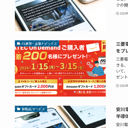
クの開
202
三菱電
FA業界・企業トピックス
をプ
三菱電
きる、
いて、
ゼント
202
安川
新製品/サービス
半導
安川電