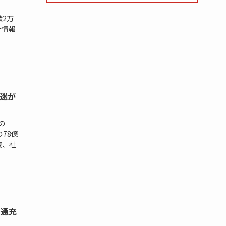
績2万
計情報
低迷が
の
の78億
復、社
普通充