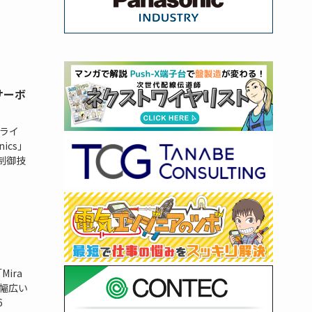
サーボ
ドライ
ics」
制御技
ira
幅広い
6