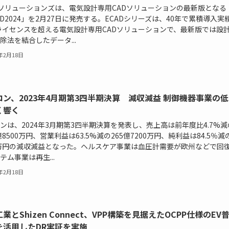
Dソリューションズは、電気設計専用CADソリューションの最新版となる
AD2024」を2月27日に発売する。ECADシリーズは、40年で累積導入実
0ライセンスを超える電気設計専用CADソリューションで、最新版では設
除法を結合したデータ...
4年2月18日
ロン、2023年4月期第3四半期決算 減収減益 制御機器事業の
く響く
ンは、2024年3月期第3四半期決算を発表し、売上高は前年度比4.7%減
9億8500万円、営業利益は63.5%減の265億7200万円、純利益は84.5％減
0万円の減収減益となった。ヘルスケア事業は血圧計需要が欧州などで回
テム事業は再生...
4年2月18日
業とShizen Connect、VPP構築を見据えたOCPP仕様のEV
を活用したDR実証を実施