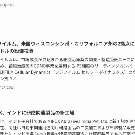
4年2月20日
フイルム、米国ウィスコンシン州・カリフォルニア州の2拠点に
億ドルの設備投資
イルムは、市場成長が見込まれる細胞治療薬の開発・製造受託ニーズに
め、細胞治療薬のCDMO事業を展開するiPS細胞のリーディングカンパ
JIFILM Cellular Dynamics（フジフイルム セルラー ダイナミクス）
ン拠点と...
4年2月20日
POX、インドに研磨関連製品の新工場
Xは、インド子会社である MIPOX Abrasives India Pvt. Ltd.に新工場を
在、同社は⾃動車関連用途向け研磨製品の二次加工および当該製品販売
新たにインド市場向けの橋梁や建設関連用途向け研磨製品である研磨デ