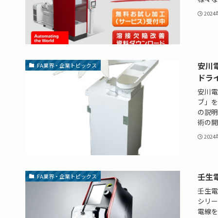
202
安川
FA業界・企業トピックス
ドラ
安川電
ブ」を
の説明
術の開
202
壬生
FA業界・企業トピックス
壬生電
シリー
電線を加