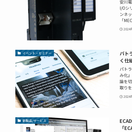
安川電
I/O
ンネッ
「MEC
202
パト
イベント・セミナー
く仕
パトラ
み化』
論を切
取りを
202
EC
新製品/サービス
「EC