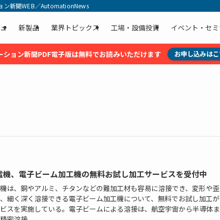
聞WEB／AutomationNews
ュ
新製品
業界トピックス
工場・設備投資
イベント・セミ
ーション新聞PDF電子版は無料でお読みいただけます
お申し込みはこ
電機、電子ビーム加工機の無料お試し加工サービスを受付中
機は、銅やアルミ、チタンなどの難加工材も容易に溶接でき、変形や歪
、細く深く溶接できる電子ビーム加工機について、無料でお試し加工が
ビスを実施している。電子ビームによる溶接は、航空宇宙から半導体ま
精密溶接...