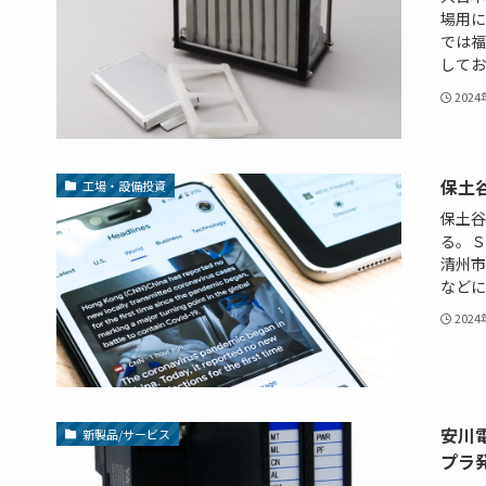
場用に
では福
しており
202
保土
工場・設備投資
保土谷
る。Ｓ
清州市
などに
202
安川電
新製品/サービス
プラ