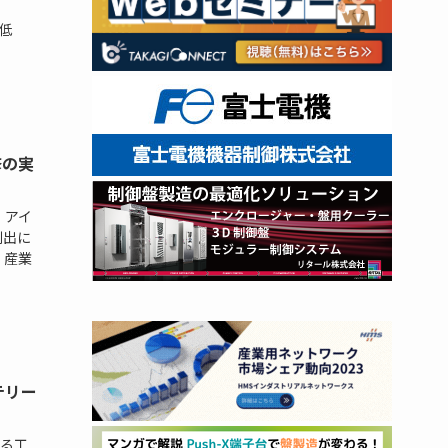
動低
修の実
k、アイ
創出に
、産業
テリー
る工