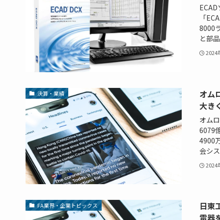
ECA
「EC
800
と部品
202
オム
決算・業績
大き
オムロ
607
490
会シス
202
日東工
FA業界・企業トピックス
電器