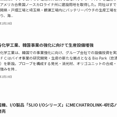
アメリカ合衆国ノースカロライナ州に建設用地を取得した。同社はすで
岡県・戸畑工場と埼玉県・鶴瀬工場内にバッテリーパウチの生産工場を
、海...
4年2月19日
谷化学工業、韓国事業の強化に向けて生産設備増強
化学工業は、韓国での事業強化に向け、グループ会社での設備投資を実
ＦＣはバイオ事業の研究開発・生産の新たな拠点となる Bio Park（忠
）を新設。プローブを構成する発光・消光材、オリゴユニットの合成・
強みを持...
4年2月19日
機、I/O製品「SLIO I/Oシリーズ」にMECHATROLINK-4対
発売