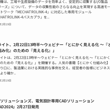
機は、工場や生産設備のデータを効率よく、安定的に収集するI/O製品「S
シリーズ」について、データの収集性能のさらなる向上を実現する高速モ
トワーク「MECHATROLINK-4」に対応した専用モジュール
HATROLINK-4バスカプラ」を...
4年2月19日
ライト、2月22日13時半〜ウェビナー「とにかく見える化 ～『
組み化』のための『見える化』」
イトは、2月22日13時半〜ウェビナー「とにかく見える化 ～『とにか
のための『見える化』」を開催する。人気の書籍【とにかく仕組み化】
り口に、製造業における実践的な事例を交え、経営者の皆様にビジネス
より確か...
4年2月19日
ADソリューションズ、電気設計専用CADソリューション
AD2024」2月27日発売