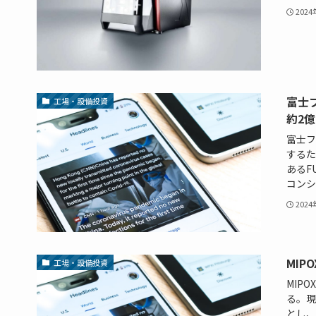
202
富士
工場・設備投資
約2
富士フ
するた
あるFU
コンシ
202
MI
工場・設備投資
MIPO
る。現
とし、