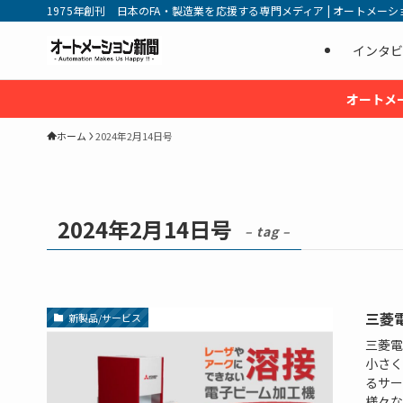
1975年創刊 日本のFA・製造業を応援する専門メディア | オートメーション新
インタビ
オートメ
ホーム
2024年2月14日号
2024年2月14日号
– tag –
三菱
新製品/サービス
三菱電
小さく
るサー
様々な