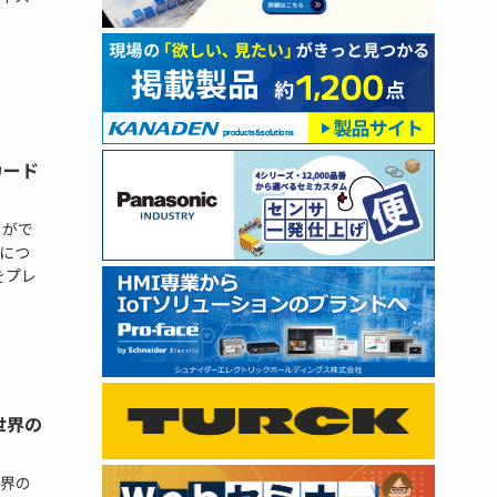
カード
とがで
」につ
をプレ
世界の
界の