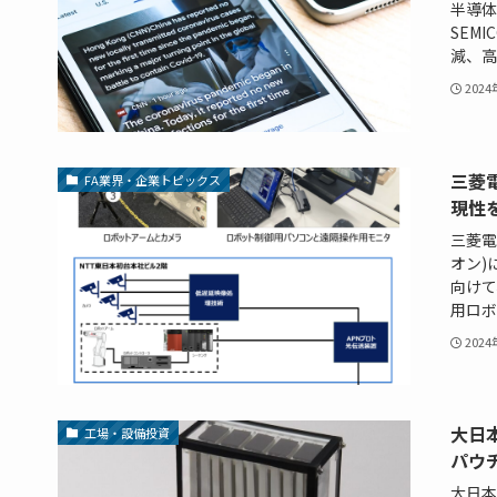
半導体
SEM
減、高
202
三菱
FA業界・企業トピックス
現性
三菱電機
オン)
向けて
用ロボ
202
大日
工場・設備投資
パウ
大日本