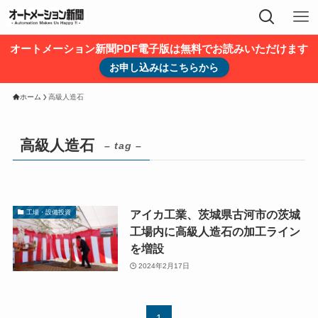
オートメーション新聞PDF電子版は無料でお読みいただけます
お申し込みはこちらから
ホーム
高級人造石
高級人造石
– tag –
アイカ工業、茨城県古河市の茨城
工場・設備投資
工場内に高級人造石の加工ライン
を増設
2024年2月17日
1