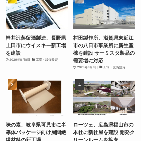
軽井沢蒸留酒製造、長野県
村田製作所、滋賀県東近江
上田市にウイスキー新工場
市の八日市事業所に新生産
を建設
棟を建設 サーミスタ製品の
需要増に対応
2026年8月8日
工場・設備投資
2026年8月8日
工場・設備投資
味の素、岐阜県可児市に半
ローツェ、広島県福山市の
導体パッケージ向け層間絶
本社に新社屋を建設 開発ク
縁材料の新工場
リーンルームを拡充