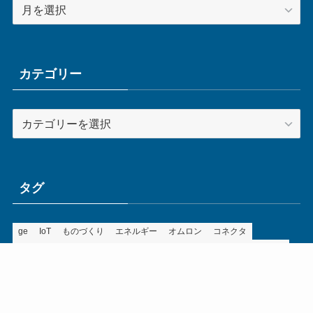
ア
ー
カ
イ
ブ
カテゴリー
カ
テ
ゴ
リ
ー
タグ
ge
IoT
ものづくり
エネルギー
オムロン
コネクタ
コンピュータ
スイッチ
セキュリティ
センサ
タイ
デザイン
デジタル
ドイツ
バリ
ライン
ロボット
三菱電機
中国
企業
制御機器
制御盤
効率化
動向
半導体
安全
展示会
採用
接続
搬送
改善
機械
液晶
温度
無線
物流