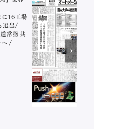
ジカルA
新たに16工場
装に活発
も選出/
兵神装備
道常務 共
が挑むデ
へ /
発行）