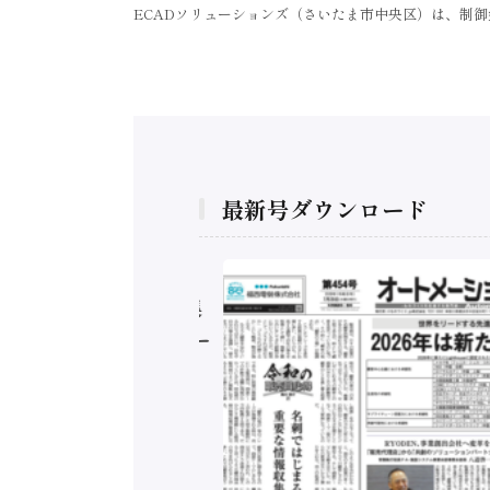
ECADソリューションズ（さいたま市中央区）は、制
最新号ダウンロード
構造実態調査二次集
/ 三菱電機とソニー
C、安全に動かすセ
行）