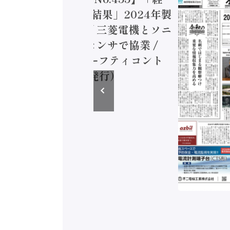
造実態調査二次集計結果」2024年製
付加価値額86兆円 / 三菱電機とソニ
ミコン AIビジョンセンサで協業 /
EC、安全に動かすセーフティコント
ラ（2026年8月5日発行）