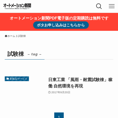
オートメーション新聞PDF電子版の定期購読は無料です
ボタお申し込みはこちらから
ホーム
試験棟
試験棟
– tag –
日東工業 「風雨・耐震試験棟」稼
新製品/サービス
働 自然環境を再現
2017年9月20日
1