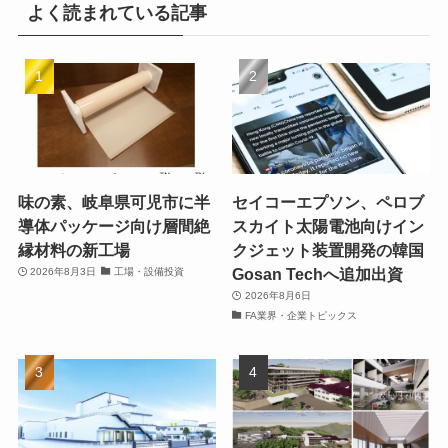
よく読まれている記事
味の素、岐阜県可児市に半
セイコーエプソン、ペロブ
導体パッケージ向け層間絶
スカイト太陽電池向けイン
縁材料の新工場
クジェット装置開発の韓国
Gosan Techへ追加出資
2026年8月3日
工場・設備投資
2026年8月6日
FA業界・企業トピックス