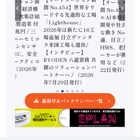
ートメーション新
【オートメーシ
聞 No.454】世界をリ
o.455】「経済構
聞 No.453】フ
ードする先進的な工場
態調査二次集計結
ルAI本格化へ 国
「Lighthouse」
024年製造業 付
開発や社会実装
2026年は新たに16工
額86兆円 / 三
な動き Noetra
場追加 日立ヴァンタ
機とソニーセミコ
通、日立 / 兵神
ラ米国工場も選出/
AIビジョンセンサ
HMS、老舗ポン
【インタビュー】
 / IDEC、安全
ーカーが挑むデ
RYODEN 八道常務 共
かすセーフティコ
用 など（2026
創のソリューションパ
ローラ（2026年
22日発行）
ートナーへ / （2026
5日発行）
年7月29日発行）
最新号＆バックナンバー一覧