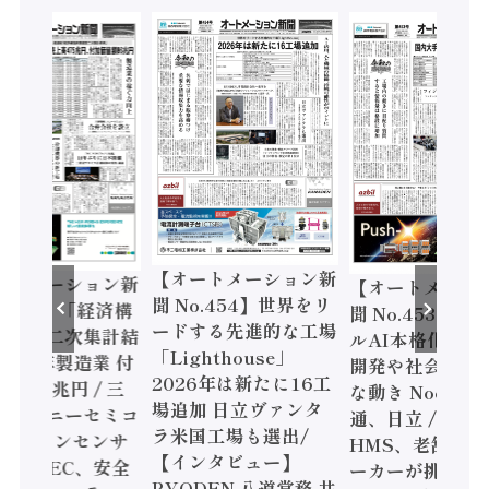
【オートメーション新
ートメーション新
【オートメーシ
聞 No.454】世界をリ
o.455】「経済構
聞 No.453】フ
ードする先進的な工場
態調査二次集計結
ルAI本格化へ 国
「Lighthouse」
024年製造業 付
開発や社会実装
2026年は新たに16工
額86兆円 / 三
な動き Noetra
場追加 日立ヴァンタ
機とソニーセミコ
通、日立 / 兵神
ラ米国工場も選出/
AIビジョンセンサ
HMS、老舗ポン
【インタビュー】
 / IDEC、安全
ーカーが挑むデ
RYODEN 八道常務 共