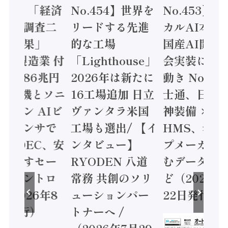
.455】「経済
No.454】世界を
No.453】
造実態調査二
リードする先進
カルAI本格
集計結果」
的な工場
国産AI開発
24年製造業 付
「Lighthouse」
会実装に活
値額86兆円
2026年は新たに
動き Noetr
三菱電機とソニ
16工場追加 日立
士通、日立 /
ミコン AIビ
ヴァンタラ米国
神装備 ×
ョンセンサで
工場も選出/ 【イ
HMS、老舗
 / IDEC、安
ンタビュー】
プメーカー
に動かすセー
RYODEN 八道
むデータ活用
ティコントロ
常務 共創のソリ
ど（2026年
（2026年8
ューションパー
22日発行）
日発行）
トナーへ /