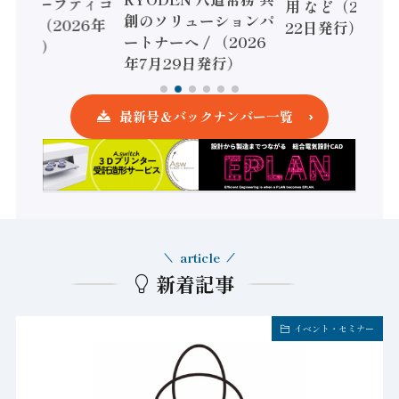
かすセーフティコ
用 など（2026
創のソリューションパ
ローラ（2026年
22日発行）
ートナーへ / （2026
5日発行）
年7月29日発行）
最新号＆バックナンバー一覧
article
新着記事
イベント・セミナー