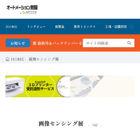
HOME
インタビュー
新製品
業界トピックス
工場・設備投資
イ
ーション新聞 最新号＆バックナンバーを無料で公開中 詳細はこちら
お知らせ
HOME
画像センシング展
画像センシング展
tag