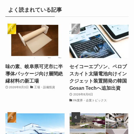
よく読まれている記事
味の素、岐阜県可児市に半
セイコーエプソン、ペロブ
導体パッケージ向け層間絶
スカイト太陽電池向けイン
縁材料の新工場
クジェット装置開発の韓国
Gosan Techへ追加出資
2026年8月3日
工場・設備投資
2026年8月6日
FA業界・企業トピックス