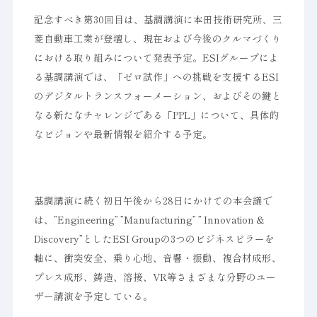
記念すべき第30回目は、基調講演に本田技術研究所、三
菱自動車工業が登壇し、現在および今後のクルマづくり
における取り組みについて発表予定。ESIグループによ
る基調講演では、「ゼロ試作」への挑戦を支援するESI
のデジタルトランスフォーメーション、およびその鍵と
なる新たなチャレンジである「PPL」について、具体的
なビジョンや最新情報を紹介する予定。
基調講演に続く初日午後から28日にかけての本会議で
は、”Engineering” ”Manufacturing” ” Innovation &
Discovery”としたESI Groupの3つのビジネスピラーを
軸に、衝突安全、乗り心地、音響・振動、複合材成形、
プレス成形、鋳造、溶接、VR等さまざまな分野のユー
ザー講演を予定している。