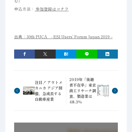
む）
申込方法：
参加登録はコチラ
出典：30th PUCA - ESI Users’ Forum Japan 2019 –
2019年「後継
注目！ アウトメ
者不在率」東京
カニカ アジア開
商工リサーチ調
催、急成長する
査、製造業は
自動車産業
48.3％