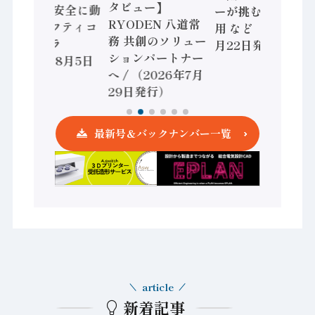
タビュー】
/ IDEC、安全に動
ーが挑むデータ活
RYODEN 八道常
かすセーフティコ
用 など（2026年7
務 共創のソリュー
ントローラ
月22日発行）
ションパートナー
（2026年8月5日
へ / （2026年7月
発行）
29日発行）
最新号＆バックナンバー一覧
article
新着記事