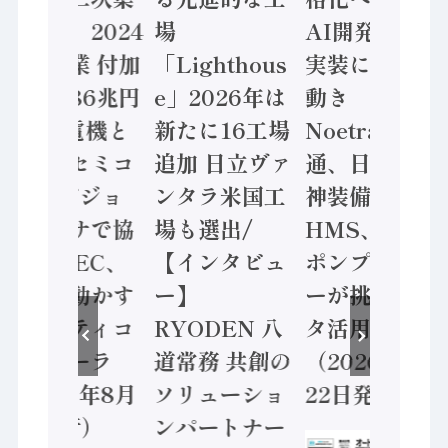
計結果」2024
場
AI開発や社会
年製造業 付加
「Lighthous
実装に活発な
価値額86兆円
e」2026年は
動き
/ 三菱電機と
新たに16工場
Noetra、富士
ソニーセミコ
追加 日立ヴァ
通、日立 / 兵
ン AIビジョ
ンタラ米国工
神装備 ×
ンセンサで協
場も選出/
HMS、老舗
業 / IDEC、
【インタビュ
ポンプメーカ
安全に動かす
ー】
ーが挑むデー
セーフティコ
RYODEN 八
タ活用 など
ントローラ
道常務 共創の
（2026年7月
（2026年8月
ソリューショ
22日発行）
5日発行）
ンパートナー