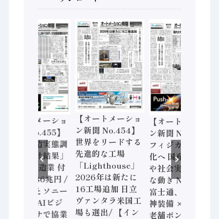
【オートメーショ
【オートメーショ
【オートメーショ
ン新聞 No.454】
ン新聞 No.455】
ン新聞 No.453】
世界をリードする
「経済構造実態調
フィジカルAI本格
先進的な工場
査二次集計結果」
化へ 国産AI開発
「Lighthouse」
2024年製造業 付
や社会実装に活発
2026年は新たに
加価値額86兆円 /
な動き Noetra、
16工場追加 日立
三菱電機とソニー
富士通、日立 / 兵
ヴァンタラ米国工
セミコン AIビジ
神装備 × HMS、
場も選出/ 【イン
ョンセンサで協業
老舗ポンプメーカ