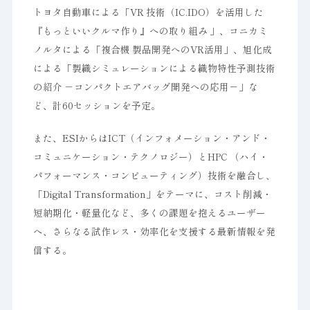
トヨタ自動車による「VR 技術（IC.IDO）を活用した
『もっといいクルマ作り』への取り組み 」、コニカミ
ノルタによる「複合機 製品開発へのVR活用」、旭化成
による「製織シミュレーションによる織物特性予測技術
の紹介 －コンパクトエアバッグ開発への応用－」な
ど、計60セッションを予定。
また、ESIからはICT（インフォメーション・アンド・
コミュニケーション・テクノロジー）とHPC （ハイ・
パフォーマンス・コンピューティング）技術を融合し、
「Digital Transformation」をテーマに、コスト削減・
短納期化・軽量化など、多くの課題を抱えるユーザー
へ、さらなる試作レス・効率化を支援する最新情報を発
信する。