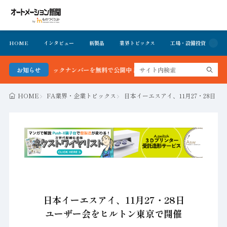
HOME
インタビュー
新製品
業界トピックス
工場・設備投資
イ
新号＆バックナンバーを無料で公開中 詳細はこちら
お知らせ
HOME
FA業界・企業トピックス
日本イーエスアイ、11月27・28日
日本イーエスアイ、11月27・28日
ユーザー会をヒルトン東京で開催