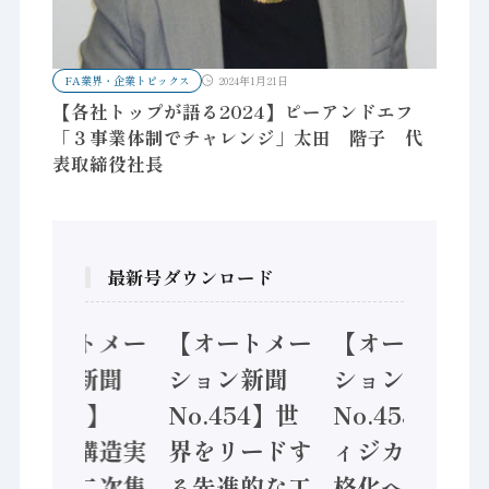
FA業界・企業トピックス
2024年1月21日
【各社トップが語る2024】ピーアンドエフ
「３事業体制でチャレンジ」太田 階子 代
表取締役社長
最新号ダウンロード
【オートメー
【オートメー
【オートメー
ション新聞
ション新聞
ション新聞
No.455】
No.454】世
No.453】フ
「経済構造実
界をリードす
ィジカルAI本
態調査二次集
る先進的な工
格化へ 国産