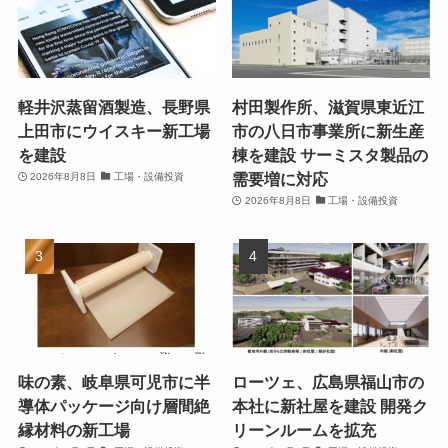
軽井沢蒸留酒製造、長野県
村田製作所、滋賀県東近江
上田市にウイスキー新工場
市の八日市事業所に新生産
を建設
棟を建設 サーミスタ製品の
需要増に対応
2026年8月8日
工場・設備投資
2026年8月8日
工場・設備投資
味の素、岐阜県可児市に半
ローツェ、広島県福山市の
導体パッケージ向け層間絶
本社に新社屋を建設 開発ク
縁材料の新工場
リーンルームを拡充