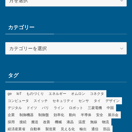
ー
カ
イ
ブ
カテゴリー
カ
テ
ゴ
リ
ー
タグ
ge
IoT
ものづくり
エネルギー
オムロン
コネクタ
コンピュータ
スイッチ
セキュリティ
センサ
タイ
デザイン
デジタル
ドイツ
バリ
ライン
ロボット
三菱電機
中国
企業
制御機器
制御盤
効率化
動向
半導体
安全
展示会
採用
接続
搬送
改善
機械
液晶
温度
無線
物流
経済産業省
自動車
製造業
見える化
輸出
通信
部品