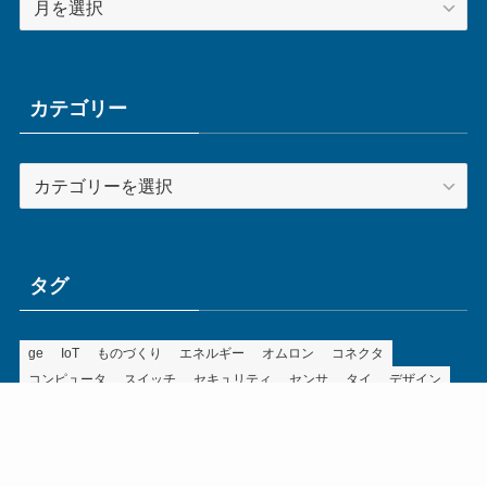
ー
カ
イ
ブ
カテゴリー
カ
テ
ゴ
リ
ー
タグ
ge
IoT
ものづくり
エネルギー
オムロン
コネクタ
コンピュータ
スイッチ
セキュリティ
センサ
タイ
デザイン
デジタル
ドイツ
バリ
ライン
ロボット
三菱電機
中国
企業
制御機器
制御盤
効率化
動向
半導体
安全
展示会
採用
接続
搬送
改善
機械
液晶
温度
無線
物流
経済産業省
自動車
製造業
見える化
輸出
通信
部品