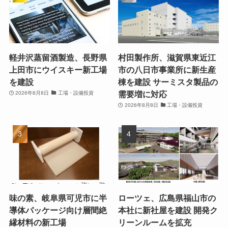
軽井沢蒸留酒製造、長野県
村田製作所、滋賀県東近江
上田市にウイスキー新工場
市の八日市事業所に新生産
を建設
棟を建設 サーミスタ製品の
需要増に対応
2026年8月8日
工場・設備投資
2026年8月8日
工場・設備投資
味の素、岐阜県可児市に半
ローツェ、広島県福山市の
導体パッケージ向け層間絶
本社に新社屋を建設 開発ク
縁材料の新工場
リーンルームを拡充