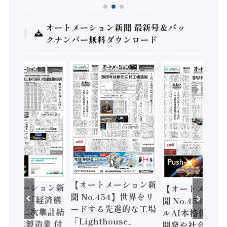
オートメーション新聞 最新号＆バッ
クナンバー無料ダウンロード
【オートメーション新
ートメーション新
【オートメーシ
聞 No.454】世界をリ
o.455】「経済構
聞 No.453】フ
ードする先進的な工場
態調査二次集計結
ルAI本格化へ 国
「Lighthouse」
024年製造業 付
開発や社会実装