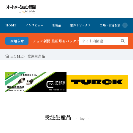
HOME
インタビュー
新製品
業界トピックス
工場・設備投資
イ
る！オートメーション新聞 最新号＆バックナンバーを無料で公開中 詳細はこちら
お知らせ
HOME
受注生産品
受注生産品
tag