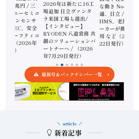
2026年は新たに16工
額86兆円 / 三
な動き Noetra
場追加 日立ヴァンタ
機とソニーセミコ
通、日立 / 兵神
ラ米国工場も選出/
AIビジョンセンサ
HMS、老舗ポン
【インタビュー】
 / IDEC、安全
ーカーが挑むデ
RYODEN 八道常務 共
かすセーフティコ
用 など（2026
創のソリューションパ
ローラ（2026年
22日発行）
ートナーへ / （2026
5日発行）
年7月29日発行）
最新号＆バックナンバー一覧
article
新着記事