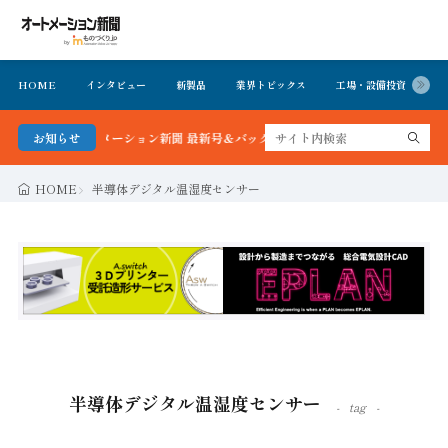
HOME
インタビュー
新製品
業界トピックス
工場・設備投資
イ
かる！オートメーション新聞 最新号＆バックナンバーを無料で公開中 詳細はこち
お知らせ
HOME
半導体デジタル温湿度センサー
半導体デジタル温湿度センサー
tag