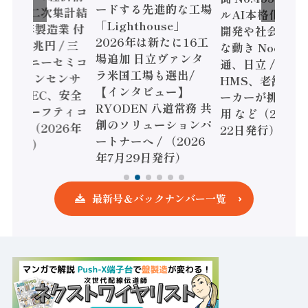
ードする先進的な工場
態調査二次集計結
ルAI本格化へ 国
「Lighthouse」
024年製造業 付
開発や社会実装
2026年は新たに16工
額86兆円 / 三
な動き Noetra
場追加 日立ヴァンタ
機とソニーセミコ
通、日立 / 兵神
ラ米国工場も選出/
AIビジョンセンサ
HMS、老舗ポン
【インタビュー】
 / IDEC、安全
ーカーが挑むデ
RYODEN 八道常務 共
かすセーフティコ
用 など（2026
創のソリューションパ
ローラ（2026年
22日発行）
ートナーへ / （2026
5日発行）
年7月29日発行）
最新号＆バックナンバー一覧