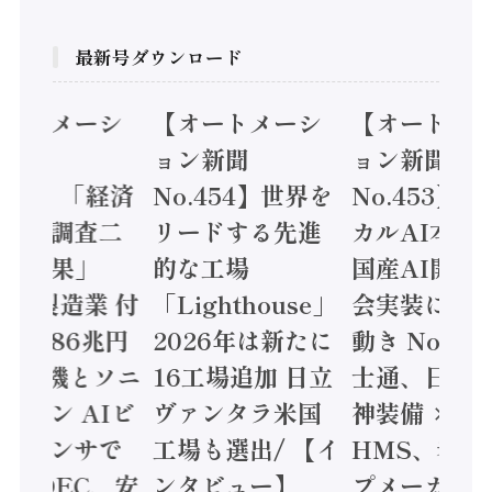
最新号ダウンロード
オートメーシ
【オートメーシ
【オートメ
ン新聞
ョン新聞
ョン新聞
.455】「経済
No.454】世界を
No.453】
造実態調査二
リードする先進
カルAI本格
集計結果」
的な工場
国産AI開発
24年製造業 付
「Lighthouse」
会実装に活
値額86兆円
2026年は新たに
動き Noetr
三菱電機とソニ
16工場追加 日立
士通、日立 /
ミコン AIビ
ヴァンタラ米国
神装備 ×
ョンセンサで
工場も選出/ 【イ
HMS、老舗
 / IDEC、安
ンタビュー】
プメーカー