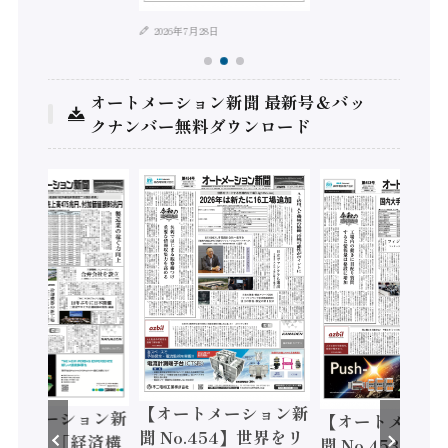
2026年7月28日
オートメーション新聞 最新号＆バッ
クナンバー無料ダウンロード
【オートメーション新
ートメーション新
【オートメーシ
聞 No.454】世界をリ
o.455】「経済構
聞 No.453】フ