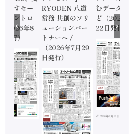
に動かすセー
RYODEN 八道
むデータ活用
ティコントロ
常務 共創のソリ
ど（2026年
（2026年8
ューションパー
22日発行）
日発行）
トナーへ /
（2026年7月29
日発行）
2026年7月21日
年8月4日