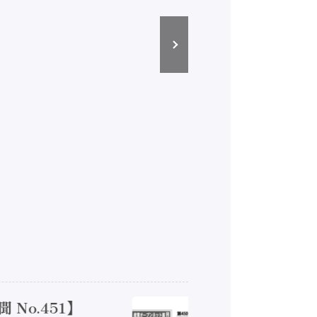
51】
【オート