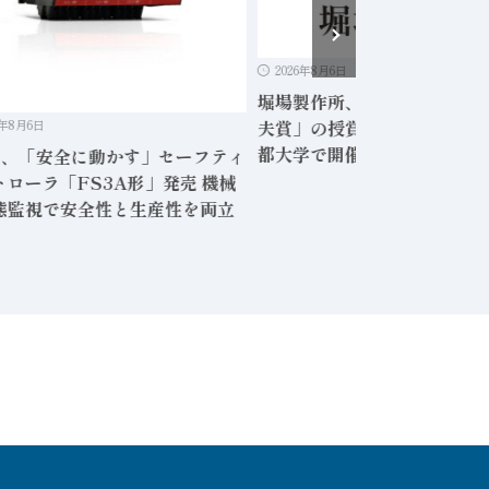
2026年8月6日
堀場製作所、10/15に「2026堀場
夫賞」の授賞式と記念セミナーを
日
都大学で開催
「安全に動かす」セーフティ
ラ「FS3A形」発売 機械
で安全性と生産性を両立