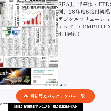
SEAJ、半導体・FPD製造装
測、28年度8兆円規模へ / 三
デジタルソリューション強化 /
テック、COMPUTEX台湾（2
8日発行）
最新号＆バックナンバー一覧