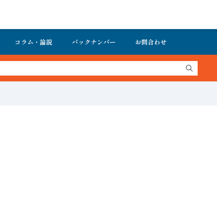
コラム・論説
バックナンバー
お問合わせ
新動向がまとめて分かる！オートメーション新聞 最新号＆バックナンバ