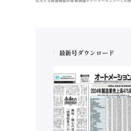
拡大する関連機器市場 制御盤やデーターセンターでの
最新号ダウンロード
ルAI本格化へ 国
富士通、日立 / 兵
むデータ活用 など