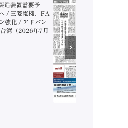
置需要予
用ネット
菱電機、FA
「産業オ
 アドバン
見どころ
026年7月
特集（2