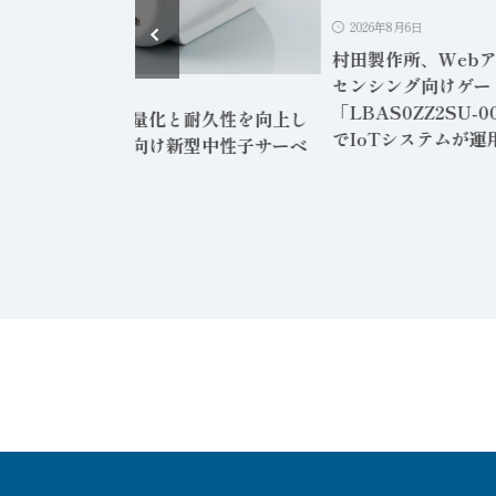
2026年8月6日
村田製作所、Webアプリ
センシング向けゲートウ
2026年8月6日
「LBAS0ZZ2SU-001
士電機、軽量化と耐久性を向上し
でIoTシステムが運用可
グローバル向け新型中性子サーベ
メータ発売