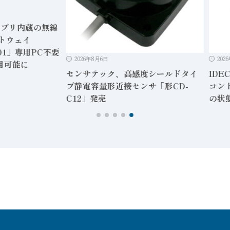
内蔵の無線
ェイ
」専用PC不要
2026年8月6日
2026年8月6
能に
センサテック、高感度シールドタイ
IDEC、
プ静電容量形近接センサ「形CD-
コントロー
C12」発売
の状態監視