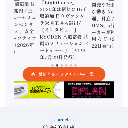
「Lighthouse」
024年製造業 付
開発や社会実装
2026年は新たに16工
額86兆円 / 三
な動き Noetra
場追加 日立ヴァンタ
機とソニーセミコ
通、日立 / 兵神
ラ米国工場も選出/
AIビジョンセンサ
HMS、老舗ポン
【インタビュー】
 / IDEC、安全
ーカーが挑むデ
RYODEN 八道常務 共
かすセーフティコ
用 など（2026
創のソリューションパ
ローラ（2026年
22日発行）
ートナーへ / （2026
5日発行）
年7月29日発行）
最新号＆バックナンバー一覧
article
新着記事