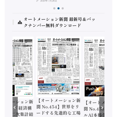
2026年7月28日
オートメーション新聞 最新号＆バッ
クナンバー無料ダウンロード
【オートメーション新
ートメーション新
【オートメーシ
聞 No.454】世界をリ
o.455】「経済構
聞 No.453】フ
ードする先進的な工場
態調査二次集計結
ルAI本格化へ 国