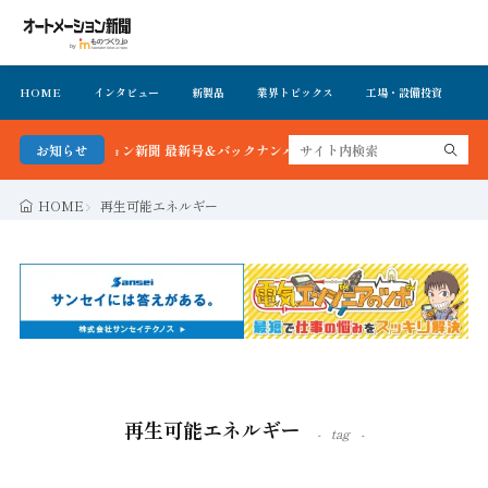
HOME
インタビュー
新製品
業界トピックス
工場・設備投資
イ
メーション新聞 最新号＆バックナンバーを無料で公開中 詳細はこちら
お知らせ
HOME
再生可能エネルギー
再生可能エネルギー
tag