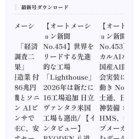
最新号ダウンロード
オートメーシ
【オートメーシ
【オートメ
ン新聞
ョン新聞
ョン新聞
.455】「経済
No.454】世界を
No.453】
造実態調査二
リードする先進
カルAI本格
集計結果」
的な工場
国産AI開発
24年製造業 付
「Lighthouse」
会実装に活
値額86兆円
2026年は新たに
動き Noetr
三菱電機とソニ
16工場追加 日立
士通、日立 /
ミコン AIビ
ヴァンタラ米国
神装備 ×
ョンセンサで
工場も選出/ 【イ
HMS、老舗
 / IDEC、安
ンタビュー】
プメーカー
に動かすセー
RYODEN 八道
むデータ活用