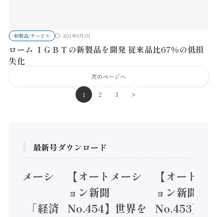
新製品/サービス
2021年8月3日
ローム ＩＧＢＴの新製品を開発 従来品比67％の低損
失化
次のページへ
1
2
3
>
最新号ダウンロード
シ
【オートメーシ
【オートメーシ
【オ
ョン新聞
ョン新聞
ョン
経済
No.454】世界を
No.453】フィジ
No