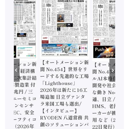
ートメーション新
【オートメーション新
【オートメーシ
o.454】世界をリ
聞 No.453】フィジカ
聞 No.452】ロ
する先進的な工場
ルAI本格化へ 国産AI
ェル「スマート
ghthouse」
開発や社会実装に活発
ファクチャリン
6年は新たに16工
な動き Noetra、富士
書2026」、日
加 日立ヴァンタ
通、日立 / 兵神装備 ×
ピード感に課題 /
国工場も選出/
HMS、老舗ポンプメ
ソニック インダ
ンタビュー】
ーカーが挑むデータ活
リー、モーショ
DEN 八道常務 共
用 など（2026年7月
強化 / オムロン
ソリューションパ
22日発行）
安全設計支援（2