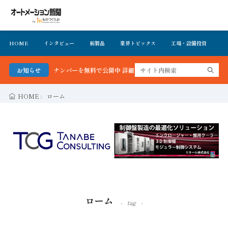
HOME
インタビュー
新製品
業界トピックス
工場・設備投資
イ
無料で公開中 詳細はこちら
お知らせ
HOME
ローム
ローム
tag