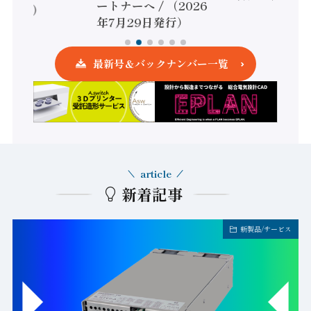
ーへ / （2026
年7月15日発行
月29日発行）
最新号＆バックナンバー一覧
article
新着記事
FA業界・企業トピックス