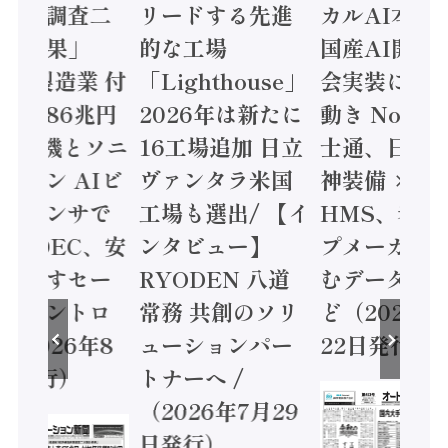
二
リードする先進
カルAI本格化へ
構造
的な工場
国産AI開発や社
次集
 付
「Lighthouse」
会実装に活発な
20
円
2026年は新たに
動き Noetra、富
加価
ソニ
16工場追加 日立
士通、日立 / 兵
/ 
Iビ
ヴァンタラ米国
神装備 ×
ーセ
で
工場も選出/ 【イ
HMS、老舗ポン
ジョ
、安
ンタビュー】
プメーカーが挑
協業 
ー
RYODEN 八道
むデータ活用 な
全に
ロ
常務 共創のソリ
ど（2026年7月
フテ
8
ューションパー
22日発行）
ーラ
トナーへ /
月5
（2026年7月29
日発行）