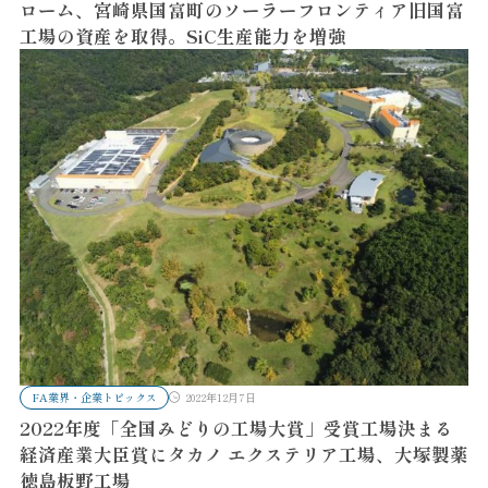
ローム、宮崎県国富町のソーラーフロンティア旧国富
工場の資産を取得。SiC生産能力を増強
FA業界・企業トピックス
2022年12月7日
2022年度「全国みどりの工場大賞」受賞工場決まる
経済産業大臣賞にタカノ エクステリア工場、大塚製薬
徳島板野工場