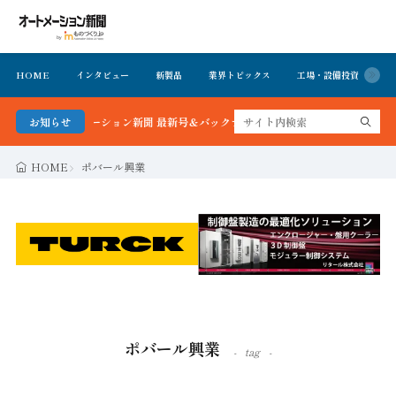
HOME
インタビュー
新製品
業界トピックス
工場・設備投資
イ
る！オートメーション新聞 最新号＆バックナンバーを無料で公開中 詳細はこちら
お知らせ
HOME
ポバール興業
ポバール興業
tag