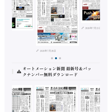
2026年7月21日
年8月4日
2026年7月28日
オートメーション新聞 最新号＆バッ
クナンバー無料ダウンロード