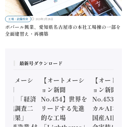
工場・設備投資
2023年2月28日
ポバール興業、愛知県名古屋市の本社工場棟の一部を
全面建替え・再構築
最新号ダウンロード
オートメーシ
【オートメーシ
【オートメ
ン新聞
ョン新聞
ョン新聞
.455】「経済
No.454】世界を
No.453】
造実態調査二
リードする先進
カルAI本格
集計結果」
的な工場
国産AI開発
24年製造業 付
「Lighthouse」
会実装に活