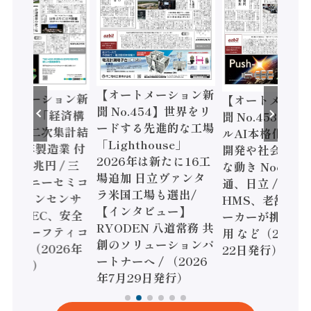
【オートメーション新
ートメーション新
【オートメーシ
聞 No.454】世界をリ
o.455】「経済構
聞 No.453】フ
ードする先進的な工場
態調査二次集計結
ルAI本格化へ 国
「Lighthouse」
024年製造業 付
開発や社会実装
2026年は新たに16工
額86兆円 / 三
な動き Noetra
場追加 日立ヴァンタ
機とソニーセミコ
通、日立 / 兵神
ラ米国工場も選出/
AIビジョンセンサ
HMS、老舗ポン
【インタビュー】
 / IDEC、安全
ーカーが挑むデ
RYODEN 八道常務 共
かすセーフティコ
用 など（2026
創のソリューションパ
ローラ（2026年
22日発行）
ートナーへ / （2026
5日発行）
年7月29日発行）