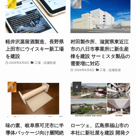
軽井沢蒸留酒製造、長野県
村田製作所、滋賀県東近江
上田市にウイスキー新工場
市の八日市事業所に新生産
を建設
棟を建設 サーミスタ製品の
需要増に対応
2026年8月8日
工場・設備投資
2026年8月8日
工場・設備投資
味の素、岐阜県可児市に半
ローツェ、広島県福山市の
導体パッケージ向け層間絶
本社に新社屋を建設 開発ク