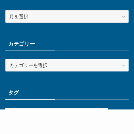
ア
ー
カ
イ
ブ
カテゴリー
カ
テ
ゴ
リ
ー
タグ
ge
IoT
ものづくり
エネルギー
オムロン
コネクタ
コンピュータ
スイッチ
セキュリティ
センサ
タイ
デザイン
デジタル
ドイツ
バリ
ライン
ロボット
三菱電機
中国
企業
制御機器
制御盤
効率化
動向
半導体
安全
展示会