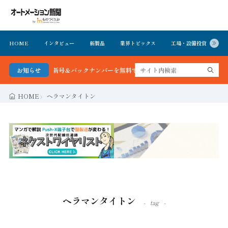
HOME
インタビュー
新製品
業界トピックス
工場・設備投資
イ
新号＆バックナンバーを無料で公開中 詳細はこちら
お知らせ
HOME
ヘラマンタイトン
ヘラマンタイトン
tag