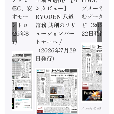
 / IDEC、安
ンタビュー】
プメーカー
に動かすセー
RYODEN 八道
むデータ活用
ティコントロ
常務 共創のソリ
ど（2026年
（2026年8
ューションパー
22日発行）
日発行）
トナーへ /
（2026年7月29
日発行）
2026年7月21日