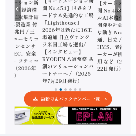
【オートメーション新
ョン新
【オートメーション新
【
聞 No.454】世界をリ
「経済構
聞 No.453】フィジカ
聞 
ードする先進的な工場
集計結
ルAI本格化へ 国産AI
ェ
「Lighthouse」
造業 付
開発や社会実装に活発
フ
2026年は新たに16工
/ 三
な動き Noetra、富士
書
場追加 日立ヴァンタ
セミコ
通、日立 / 兵神装備 ×
ピ
ラ米国工場も選出/
センサ
HMS、老舗ポンプメ
ソ
【インタビュー】
C、安全
ーカーが挑むデータ活
リ
RYODEN 八道常務 共
ティコ
用 など（2026年7月
強化
創のソリューションパ
26年
22日発行）
安
ートナーへ / （2026
年
年7月29日発行）
最新号＆バックナンバー一覧