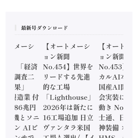
最新号ダウンロード
オートメーシ
【オートメーシ
【オートメ
ン新聞
ョン新聞
ョン新聞
.455】「経済
No.454】世界を
No.453】
造実態調査二
リードする先進
カルAI本格
集計結果」
的な工場
国産AI開発
24年製造業 付
「Lighthouse」
会実装に活
値額86兆円
2026年は新たに
動き Noetr
三菱電機とソニ
16工場追加 日立
士通、日立 /
ミコン AIビ
ヴァンタラ米国
神装備 ×
ョンセンサで
工場も選出/ 【イ
HMS、老舗