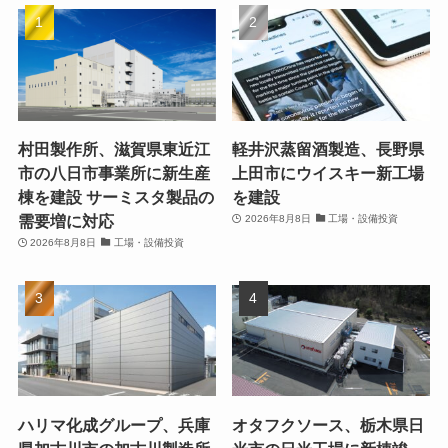
村田製作所、滋賀県東近江
軽井沢蒸留酒製造、長野県
市の八日市事業所に新生産
上田市にウイスキー新工場
棟を建設 サーミスタ製品の
を建設
需要増に対応
2026年8月8日
工場・設備投資
2026年8月8日
工場・設備投資
ハリマ化成グループ、兵庫
オタフクソース、栃木県日