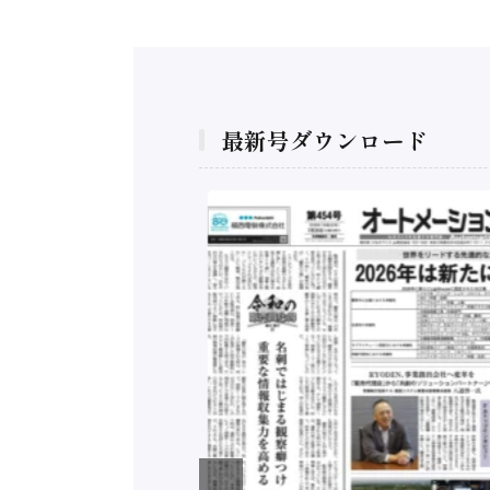
最新号ダウンロード
構造実態調査二次集
/ 三菱電機とソニー
C、安全に動かすセ
行）