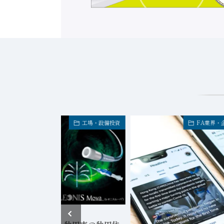
工場・設備投資
FA業界・
2026年8月5日