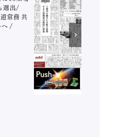
も選出/
兵神装備
道常務 共
が挑むデ
へ /
発行）