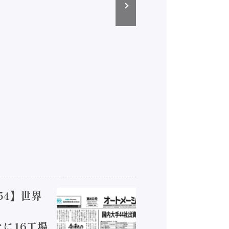
54】世界
【オート
ジカルA
新たに16工場
装に活発