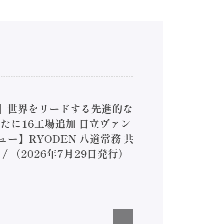
4】世界をリードする先進的な
は新たに16工場追加 日立ヴァン
ー】RYODEN 八道常務 共
（2026年7月29日発行）