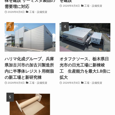
棟を建設 サーミスタ製品の
を建設
需要増に対応
2026年8月8日
工場・設備投資
2026年8月8日
工場・設備投資
ハリマ化成グループ、兵庫
オタフクソース、栃木県日
県加古川市の加古川製造所
光市の日光工場に新棟竣
内に半導体レジスト用樹脂
工 生産能力を最大1.8倍に
の新工場と新研究棟
拡大
2026年8月9日
工場・設備投資
2026年8月9日
工場・設備投資