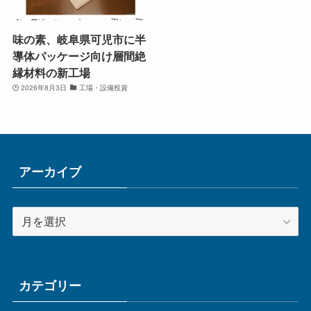
味の素、岐阜県可児市に半
導体パッケージ向け層間絶
縁材料の新工場
2026年8月3日
工場・設備投資
アーカイブ
ア
ー
カ
イ
ブ
カテゴリー