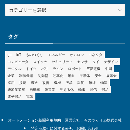
カ
テ
ゴ
リ
ー
タグ
ge
IoT
ものづくり
エネルギー
オムロン
コネクタ
コンピュータ
スイッチ
セキュリティ
センサ
タイ
デザイン
デジタル
ドイツ
バリ
ライン
ロボット
三菱電機
中国
企業
制御機器
制御盤
効率化
動向
半導体
安全
展示会
採用
接続
搬送
改善
機械
液晶
温度
無線
物流
経済産業省
自動車
製造業
見える化
輸出
通信
部品
電子部品
電気
オートメーション新聞利用規約
運営会社：ものづくり.jp株式会社
特定商取引に関する表記
お問い合わせ