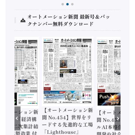
オートメーション新聞 最新号＆バッ
クナンバー無料ダウンロード
【オートメーション新
ートメーション新
【オートメーシ
聞 No.454】世界をリ
o.455】「経済構
聞 No.453】フ
ードする先進的な工場
態調査二次集計結
ルAI本格化へ 国
「Lighthouse」
024年製造業 付
開発や社会実装