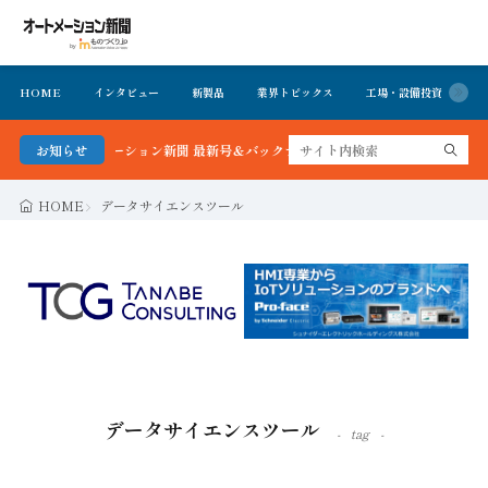
HOME
インタビュー
新製品
業界トピックス
工場・設備投資
イ
る！オートメーション新聞 最新号＆バックナンバーを無料で公開中 詳細はこちら
お知らせ
HOME
データサイエンスツール
データサイエンスツール
tag