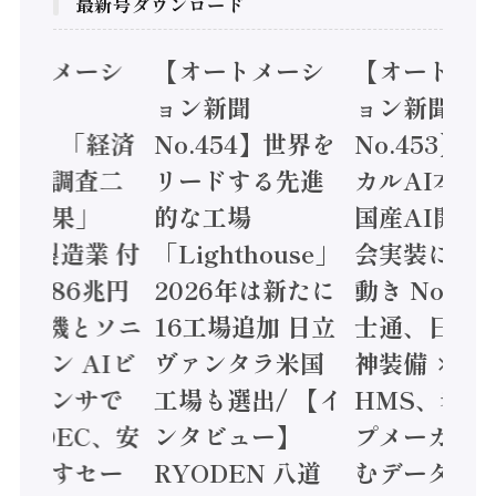
最新号ダウンロード
オートメーシ
【オートメーシ
【オートメ
ン新聞
ョン新聞
ョン新聞
.455】「経済
No.454】世界を
No.453】
造実態調査二
リードする先進
カルAI本格
集計結果」
的な工場
国産AI開発
24年製造業 付
「Lighthouse」
会実装に活
値額86兆円
2026年は新たに
動き Noetr
三菱電機とソニ
16工場追加 日立
士通、日立 /
ミコン AIビ
ヴァンタラ米国
神装備 ×
ョンセンサで
工場も選出/ 【イ
HMS、老舗
 / IDEC、安
ンタビュー】
プメーカー
に動かすセー
RYODEN 八道
むデータ活用