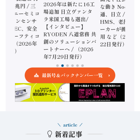
2026年は新たに16工
額86兆円 / 三
な動き Noetra
場追加 日立ヴァンタ
機とソニーセミコ
通、日立 / 兵神
ラ米国工場も選出/
AIビジョンセンサ
HMS、老舗ポン
【インタビュー】
 / IDEC、安全
ーカーが挑むデ
RYODEN 八道常務 共
かすセーフティコ
用 など（2026
創のソリューションパ
ローラ（2026年
22日発行）
ートナーへ / （2026
5日発行）
年7月29日発行）
最新号＆バックナンバー一覧
article
新着記事