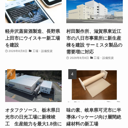
軽井沢蒸留酒製造、長野県
村田製作所、滋賀県東近江
上田市にウイスキー新工場
市の八日市事業所に新生産
を建設
棟を建設 サーミスタ製品の
需要増に対応
2026年8月8日
工場・設備投資
2026年8月8日
工場・設備投資
オタフクソース、栃木県日
味の素、岐阜県可児市に半
光市の日光工場に新棟竣
導体パッケージ向け層間絶
工 生産能力を最大1.8倍に
縁材料の新工場