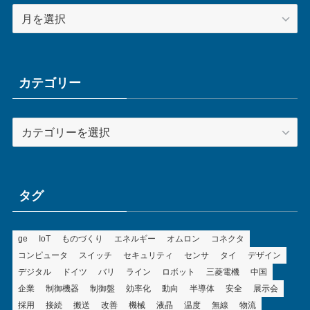
ア
ー
カ
イ
ブ
カテゴリー
カ
テ
ゴ
リ
ー
タグ
ge
IoT
ものづくり
エネルギー
オムロン
コネクタ
コンピュータ
スイッチ
セキュリティ
センサ
タイ
デザイン
デジタル
ドイツ
バリ
ライン
ロボット
三菱電機
中国
企業
制御機器
制御盤
効率化
動向
半導体
安全
展示会
採用
接続
搬送
改善
機械
液晶
温度
無線
物流