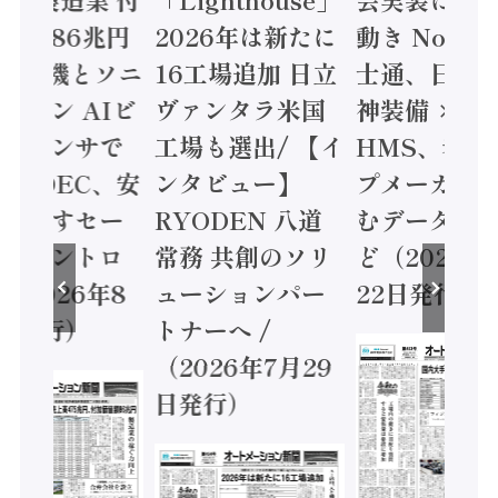
値額86兆円
2026年は新たに
動き Noetr
三菱電機とソニ
16工場追加 日立
士通、日立 /
ミコン AIビ
ヴァンタラ米国
神装備 ×
ョンセンサで
工場も選出/ 【イ
HMS、老舗
 / IDEC、安
ンタビュー】
プメーカー
に動かすセー
RYODEN 八道
むデータ活用
ティコントロ
常務 共創のソリ
ど（2026年
（2026年8
ューションパー
22日発行）
日発行）
トナーへ /
（2026年7月29
日発行）