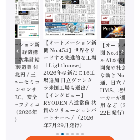
【オートメーション新
ートメーション新
【オートメーシ
聞 No.454】世界をリ
o.455】「経済構
聞 No.453】フ
ードする先進的な工場
態調査二次集計結
ルAI本格化へ 国
「Lighthouse」
024年製造業 付
開発や社会実装
2026年は新たに16工
額86兆円 / 三
な動き Noetra
場追加 日立ヴァンタ
機とソニーセミコ
通、日立 / 兵神
ラ米国工場も選出/
AIビジョンセンサ
HMS、老舗ポン
【インタビュー】
 / IDEC、安全
ーカーが挑むデ
RYODEN 八道常務 共
かすセーフティコ
用 など（2026
創のソリューションパ
ローラ（2026年
22日発行）
ートナーへ / （2026
5日発行）
年7月29日発行）