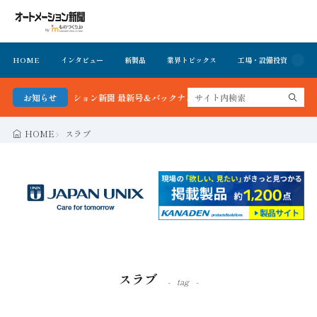
HOME
インタビュー
新製品
業界トピックス
工場・設備投資
イ
！オートメーション新聞 最新号＆バックナンバーを無料で公開中 詳細はこちら
お知らせ
HOME
スラブ
スラブ
tag