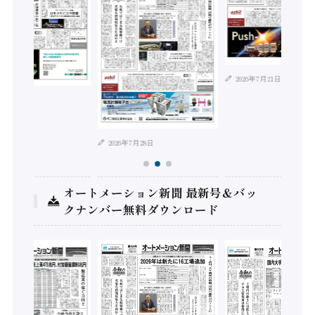
2026年7月21日
年8月4日
2026年7月28日
オートメーション新聞 最新号＆バッ
クナンバー無料ダウンロード