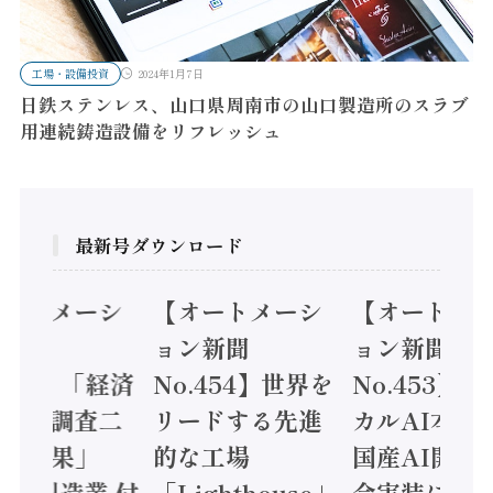
工場・設備投資
2024年1月7日
日鉄ステンレス、山口県周南市の山口製造所のスラブ
用連続鋳造設備をリフレッシュ
最新号ダウンロード
オートメーシ
【オートメーシ
【オートメ
ン新聞
ョン新聞
ョン新聞
.455】「経済
No.454】世界を
No.453】
造実態調査二
リードする先進
カルAI本格
集計結果」
的な工場
国産AI開発
24年製造業 付
「Lighthouse」
会実装に活