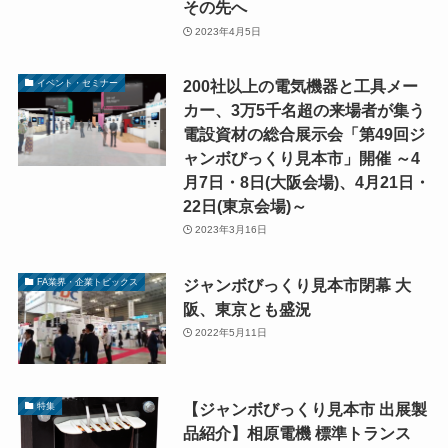
その先へ
2023年4月5日
200社以上の電気機器と工具メー
イベント・セミナー
カー、3万5千名超の来場者が集う
電設資材の総合展示会「第49回ジ
ャンボびっくり見本市」開催 ～4
月7日・8日(大阪会場)、4月21日・
22日(東京会場)～
2023年3月16日
ジャンボびっくり見本市閉幕 大
FA業界・企業トピックス
阪、東京とも盛況
2022年5月11日
【ジャンボびっくり見本市 出展製
特集
品紹介】相原電機 標準トランス