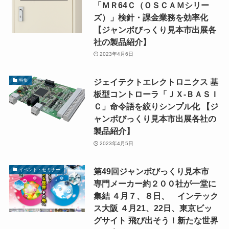
「ＭＲ64Ｃ（ＯＳＣＡＭシリー
ズ）」検針・課金業務を効率化
【ジャンボびっくり見本市出展各
社の製品紹介】
2023年4月6日
ジェイテクトエレクトロニクス 基
特集
板型コントローラ「ＪＸ-ＢＡＳＩ
Ｃ」命令語を絞りシンプル化 【ジ
ャンボびっくり見本市出展各社の
製品紹介】
2023年4月5日
第49回ジャンボびっくり見本市
イベント・セミナー
専門メーカー約２００社が一堂に
集結 ４月７、８日、 インテック
ス大阪 ４月21、22日、東京ビッ
グサイト 飛び出そう！新たな世界