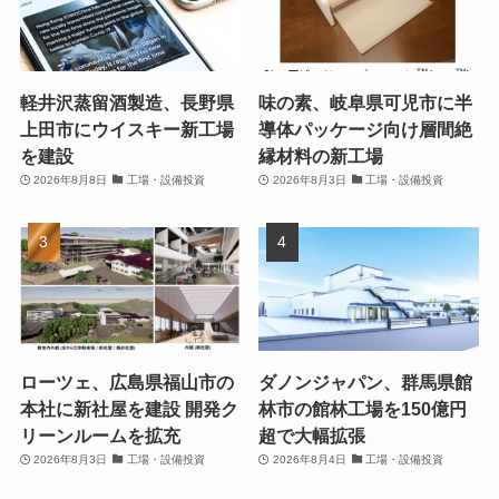
軽井沢蒸留酒製造、長野県
味の素、岐阜県可児市に半
上田市にウイスキー新工場
導体パッケージ向け層間絶
を建設
縁材料の新工場
2026年8月8日
工場・設備投資
2026年8月3日
工場・設備投資
ローツェ、広島県福山市の
ダノンジャパン、群馬県館
本社に新社屋を建設 開発ク
林市の館林工場を150億円
リーンルームを拡充
超で大幅拡張
2026年8月3日
工場・設備投資
2026年8月4日
工場・設備投資