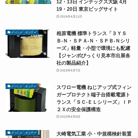
12・13日 インテックス大阪 4月
19・20日 東京ビッグサイト
2024年4月11日
相原電機 標準トランス「３ＹＳ
イベント・セミナー
Ｂ-Ｎ・ＳＰＡ-Ｎ・ＳＰＢ-Ｎシリ
ーズ」軽量・小型で環境にも配慮
【ジャンボびっくり見本市出展各
社の製品紹介】
2023年4月7日
スワロー電機 ねじアップ式フィン
イベント・セミナー
ガープロテクト端子台搭載電源ト
ランス「ＳＣ-ＥＬシリーズ」ＩＰ
２Ｘの安全保護構造
2023年4月6日
大崎電気工業 小・中規模検針装置
イベント・セミナー