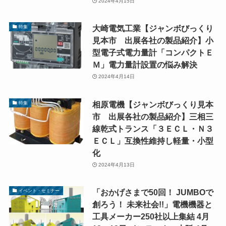
2024年4月15日
大崎電気工業【ジャンボびっくり
特集
見本市 出展各社の製品紹介】小
型電子式電力量計「コンパクトＥ
Ｍ」電力量計設置の悩み解決
2024年4月14日
相原電機【ジャンボびっくり見本
特集
市 出展各社の製品紹介】三相三
線乾式トランス「３ＥＣＬ・Ｎ３
ＥＣＬ」互換性維持し軽量・小型
化
2024年4月13日
「おかげさまで50回！ JUMBOで
イベント・セミナー
創ろう！ 未来社会!!」電機機器と
工具メーカー250社以上集結 4月