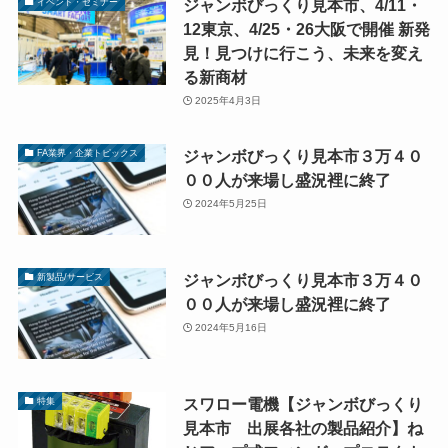
ジャンボびっくり見本市、4/11・
イベント・セミナー
12東京、4/25・26大阪で開催 新発
見！見つけに行こう、未来を変え
る新商材
2025年4月3日
ジャンボびっくり見本市３万４０
FA業界・企業トピックス
００人が来場し盛況裡に終了
2024年5月25日
ジャンボびっくり見本市３万４０
新製品/サービス
００人が来場し盛況裡に終了
2024年5月16日
スワロー電機【ジャンボびっくり
特集
見本市 出展各社の製品紹介】ね