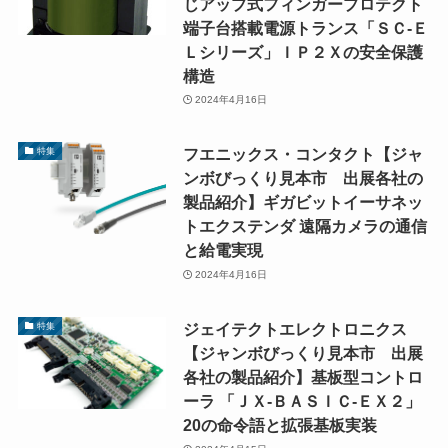
じアップ式フィンガープロテクト
端子台搭載電源トランス「ＳＣ-Ｅ
Ｌシリーズ」ＩＰ２Ｘの安全保護
構造
2024年4月16日
フエニックス・コンタクト【ジャ
特集
ンボびっくり見本市 出展各社の
製品紹介】ギガビットイーサネッ
トエクステンダ 遠隔カメラの通信
と給電実現
2024年4月16日
ジェイテクトエレクトロニクス
特集
【ジャンボびっくり見本市 出展
各社の製品紹介】基板型コントロ
ーラ 「ＪＸ-ＢＡＳＩＣ-ＥＸ２」
20の命令語と拡張基板実装