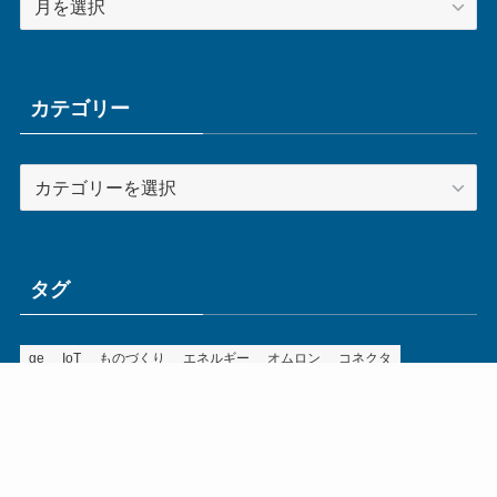
ー
カ
イ
ブ
カテゴリー
カ
テ
ゴ
リ
ー
タグ
ge
IoT
ものづくり
エネルギー
オムロン
コネクタ
コンピュータ
スイッチ
セキュリティ
センサ
タイ
デザイン
デジタル
ドイツ
バリ
ライン
ロボット
三菱電機
中国
企業
制御機器
制御盤
効率化
動向
半導体
安全
展示会
採用
接続
搬送
改善
機械
液晶
温度
無線
物流
経済産業省
自動車
製造業
見える化
輸出
通信
部品