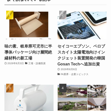
味の素、岐阜県可児市に半
セイコーエプソン、ペロブ
導体パッケージ向け層間絶
スカイト太陽電池向けイン
縁材料の新工場
クジェット装置開発の韓国
Gosan Techへ追加出資
2026年8月3日
工場・設備投資
2026年8月6日
FA業界・企業トピックス