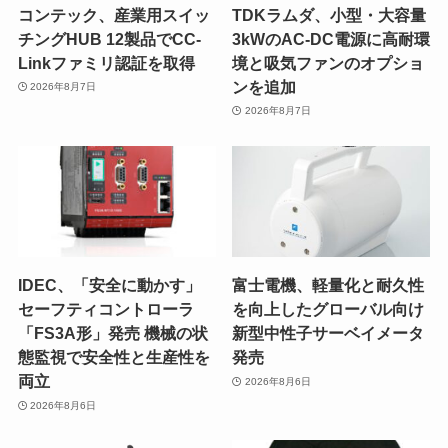
コンテック、産業用スイッ
TDKラムダ、小型・大容量
チングHUB 12製品でCC-
3kWのAC-DC電源に高耐環
Linkファミリ認証を取得
境と吸気ファンのオプショ
ンを追加
2026年8月7日
2026年8月7日
IDEC、「安全に動かす」
富士電機、軽量化と耐久性
セーフティコントローラ
を向上したグローバル向け
「FS3A形」発売 機械の状
新型中性子サーベイメータ
態監視で安全性と生産性を
発売
両立
2026年8月6日
2026年8月6日