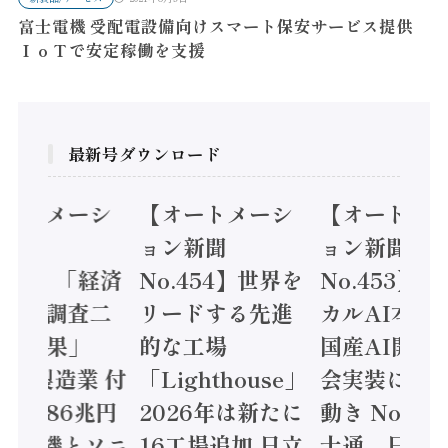
富士電機 受配電設備向けスマート保安サービス提供
ＩｏＴで安定稼働を支援
最新号ダウンロード
オートメーシ
【オートメーシ
【オートメ
ン新聞
ョン新聞
ョン新聞
.455】「経済
No.454】世界を
No.453】
造実態調査二
リードする先進
カルAI本格
集計結果」
的な工場
国産AI開発
24年製造業 付
「Lighthouse」
会実装に活
値額86兆円
2026年は新たに
動き Noetr
三菱電機とソニ
16工場追加 日立
士通、日立 /