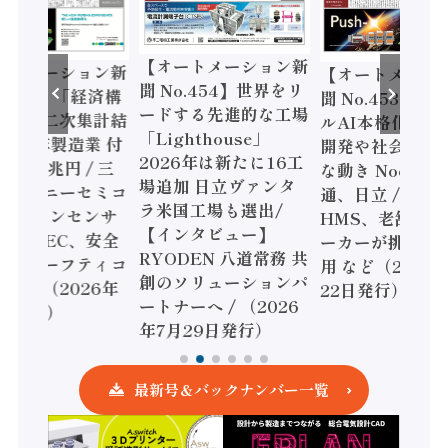
【オートメーション新
ートメーション新
【オートメーシ
聞 No.454】世界をリ
o.455】「経済構
聞 No.453】フ
ードする先進的な工場
態調査二次集計結
ルAI本格化へ 国
「Lighthouse」
024年製造業 付
開発や社会実装
2026年は新たに16工
額86兆円 / 三
な動き Noetra
場追加 日立ヴァンタ
機とソニーセミコ
通、日立 / 兵神
ラ米国工場も選出/
AIビジョンセンサ
HMS、老舗ポン
【インタビュー】
 / IDEC、安全
ーカーが挑むデ
RYODEN 八道常務 共
かすセーフティコ
用 など（2026
創のソリューションパ
ローラ（2026年
22日発行）
ートナーへ / （2026
5日発行）
年7月29日発行）
最新号＆バックナンバー一覧